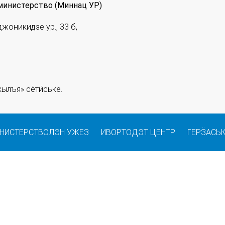
министерство (Миннац УР)
джоникидзе ур., 33 б,
ылъя» сётӥське.
НИСТЕРСТВОЛЭН УЖЕЗ
ИВОРТОДЭТ ЦЕНТР
ГЕРӞАСЬ