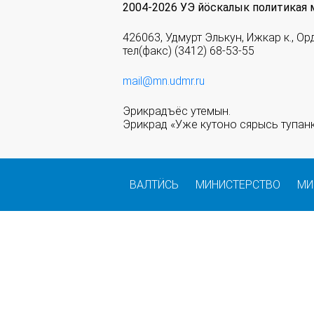
2004-2026 УЭ йöскалык политикая 
426063, Удмурт Элькун, Ижкар к., Ор
тел(факс) (3412) 68-53-55
mail@mn.udmr.ru
Эрикрадъёс утемын.
Эрикрад «Уже кутоно сярысь тупанк
ВАЛТӤСЬ
МИНИСТЕРСТВО
МИ