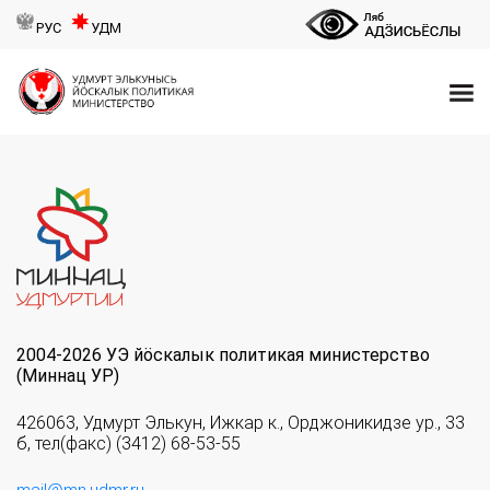
РУС
УДМ
2004-2026 УЭ йöскалык политикая министерство
(Миннац УР)
426063, Удмурт Элькун, Ижкар к., Орджоникидзе ур., 33
б, тел(факс) (3412) 68-53-55