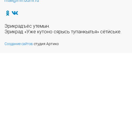
mail@mn.udmr.ru
Эрикрадъёс утемын.
Эрикрад «Уже кутоно сярысь тупанкылъя» сётӥське.
Создание сайтов
студия Артико