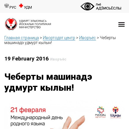
РУС
УДМ
Главная страница
>
Ивортодэт центр
>
Иворъёс
>
Чеберты
машинадэ удмурт кылын!
19 February 2016
Иворъёс
Чеберты машинадэ
удмурт кылын!