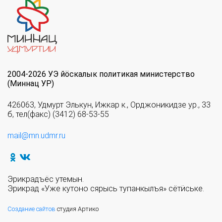
2004-2026 УЭ йöскалык политикая министерство
(Миннац УР)
426063, Удмурт Элькун, Ижкар к., Орджоникидзе ур., 33
б, тел(факс) (3412) 68-53-55
mail@mn.udmr.ru
Эрикрадъёс утемын.
Эрикрад «Уже кутоно сярысь тупанкылъя» сётӥське.
Создание сайтов
студия Артико