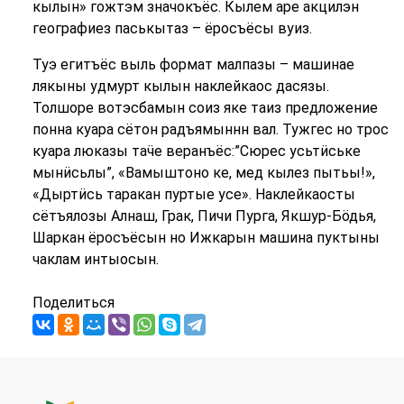
кылын» гожтэм значокъёс. Кылем аре акцилэн
географиез паськытаз – ёросъёсы вуиз.
Туэ егитъёс выль формат малпазы – машинае
лякыны удмурт кылын наклейкаос дасязы.
Толшоре вотэсбамын соиз яке таиз предложение
понна куара сётон радъямыннн вал. Тужгес но трос
куара люказы таӵе веранъёс:”Сюрес усьтӥське
мынӥсьлы”, «Вамыштоно ке, мед кылез пытьы!»,
«Дыртӥсь таракан пуртые усе». Наклейкаосты
сётъялозы Алнаш, Грак, Пичи Пурга, Якшур-Бӧдья,
Шаркан ёросъёсын но Ижкарын машина пуктыны
чаклам интыосын.
Поделиться