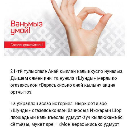
21-тӥ тулыспалэ Анай кыллэн калыккуспо нуналыз.
Дышем сямен ини, та нуналэ «Шунды» мерлыко
огазеяськон «Вераськисько анай кылын» акция
ортчытоз.
Та ужрадлэн аслаз историез. Нырысетӥ аре
«Шунды» огазеяськонлэн ёзчиосыз Ижкарын Шор
площадьын калыкъёслы удмурт-ӟуч кыллюкамъёс
сётъязы, мукет аре – «Мон вераськисько удмурт