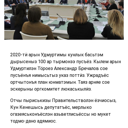
2020-тӥ арын Удмуртимы кунлык басьтэм
дырысеныз 100 ар тырмонзэ пусъёз. Кылем арын
Удмуртилэн Тӧроез Александр Бречалов сое
пусъёнъя нимысьтыз указ поттӥз. Ужрадъёс
ортчытонъя план юнматэмын. Таяз арняе сое
эскерыны оргкомитет люкаськылӥз.
Отчы пыриськизы Правительстволэн ёзчиосыз,
Кун Кенешысь депутатъёс, мерлыко
огазеяськонъёслэн азьветлисьёссы но мукет
тодмо-дано адямиос.