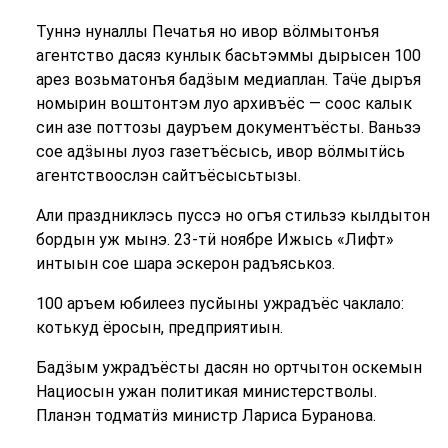
Туннэ нуналлы Печатья но ивор вӧлмытонъя
агентство дасяз кунлык басьтэммы дырысен 100
арез возьматонъя бадӟым медиаплан. Таӵе дыръя
номырин воштонтэм луо архивъёс — соос калык
син азе поттозы дауръем документъёсты. Ваньзэ
сое адӟыны луоз газетъёсысь, ивор вӧлмытӥсь
агентствоослэн сайтъёсысьтызы.
Али праздниклэсь пуссэ но огъя стильзэ кылдытон
бордын уж мынэ. 23-тӥ ноябре Ижысь «Лифт»
интыын сое шара эскерон радъяськоз.
100 аръем юбилеез пусйыны ужрадъёс чаклало:
котькуд ёросын, предприятиын.
Бадӟым ужрадъёсты дасян но ортчытон оскемын
Нациосын ужан политикая министерстволы.
Планэн тодматӥз министр Лариса Буранова.