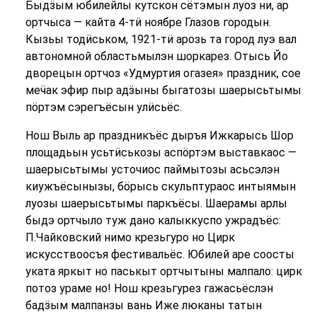
Быдӟым юбилейлы кутскон сётэмын луоз ни, ар
ортчыса — кайта 4-тӥ ноябре Глазов городын.
Кызьы тодӥськом, 1921-тӥ арозь та город луэ вал
автономной областьмылэн шоркарез. Отысь Йо
дворецын ортчоз «Удмуртия огазея» праздник, сое
меӵак эфир пыр адӟыны быгатозы шаерысьтымы
пӧртэм сэрегъёсын улӥсьёс.
Нош Выль ар праздникъёс дыръя Ижкарысь Шор
площадьын усьтӥськозы аспӧртэм выставкаос —
шаерысьтымы усточиос паймытозы асьсэлэн
киужъёсынызы, бӧрысь скульптураос интыямын
луозы шаерысьтымы паркъёсы. Шаерамы арлы
быдэ ортчыло туж дано калыккуспо ужрадъёс:
П.Чайковский нимо крезьгуро но Цирк
искусствоосъя фестивальёс. Юбилей аре соосты
уката яркыт но паськыт ортчытыны малпало: цирк
потоз ураме но! Нош крезьгурез гажасьёслэн
бадӟым малпанзы вань Иже люканы татын