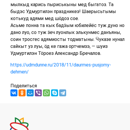
мылкыд карись пыриськыны мед быгатоз. Та
быдэс Удмуртилэн праздникез! Шаерысьтымы
котькуд адями мед шӧдоз сое.
Асьме понна та кык бадӟым юбилейёс туж дуно но
дано луо, со туж ӟеч луонлык элькунмес данъяны,
соин тросгес адямиосты тодматыны. Ӵуказе нунал
сайкыт уз луы, ӧд ке гажа ортчемзэ, — шуиз
Удмуртилэн Тӧроез Александр Бречалов.
https://udmdunne.ru/2018/11/daurmes-pusjomy-
dehmen/
Поделиться