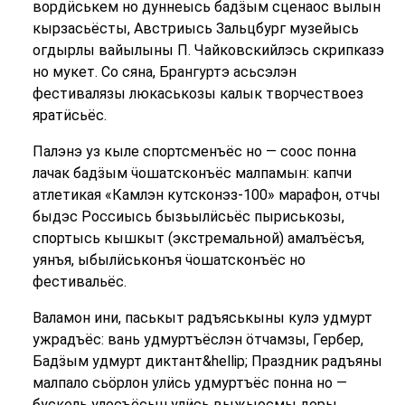
вордӥськем но дуннеысь бадӟым сценаос вылын
кырзасьёсты, Австриысь Зальцбург музейысь
огдырлы вайылыны П. Чайковскийлэсь скрипказэ
но мукет. Со сяна, Брангуртэ асьсэлэн
фестивалязы люкаськозы калык творчествоез
яратӥсьёс.
Палэнэ уз кыле спортсменъёс но — соос понна
лачак бадӟым ӵошатсконъёс малпамын: капчи
атлетикая «Камлэн кутсконэз-100» марафон, отчы
быдэс Россиысь бызьылӥсьёс пыриськозы,
спортысь кышкыт (экстремальной) амалъёсъя,
уянъя, ыбылӥськонъя ӵошатсконъёс но
фестивальёс.
Валамон ини, паськыт радъяськыны кулэ удмурт
ужрадъёс: вань удмуртъёслэн ӧтчамзы, Гербер,
Бадӟым удмурт диктант&hellip; Праздник радъяны
малпало сьӧрлон улӥсь удмуртъёс понна но —
бускель улосъёсын улӥсь выжыосмы доры