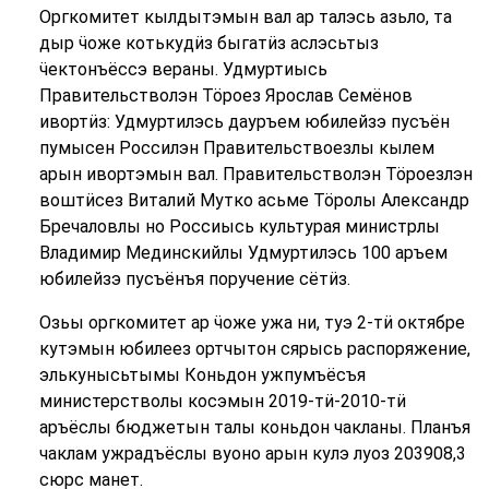
Оргкомитет кылдытэмын вал ар талэсь азьло, та
дыр ӵоже котькудӥз быгатӥз аслэсьтыз
ӵектонъёссэ вераны. Удмуртиысь
Правительстволэн Тӧроез Ярослав Семёнов
ивортӥз: Удмуртилэсь дауръем юбилейзэ пусъён
пумысен Россилэн Правительствоезлы кылем
арын ивортэмын вал. Правительстволэн Тӧроезлэн
воштӥсез Виталий Мутко асьме Тӧролы Александр
Бречаловлы но Россиысь культурая министрлы
Владимир Мединскийлы Удмуртилэсь 100 аръем
юбилейзэ пусъёнъя поручение сётӥз.
Озьы оргкомитет ар ӵоже ужа ни, туэ 2-тӥ октябре
кутэмын юбилеез ортчытон сярысь распоряжение,
элькунысьтымы Коньдон ужпумъёсъя
министерстволы косэмын 2019-тӥ-2010-тӥ
аръёслы бюджетын талы коньдон чакланы. Планъя
чаклам ужрадъёслы вуоно арын кулэ луоз 203908,3
сюрс манет.