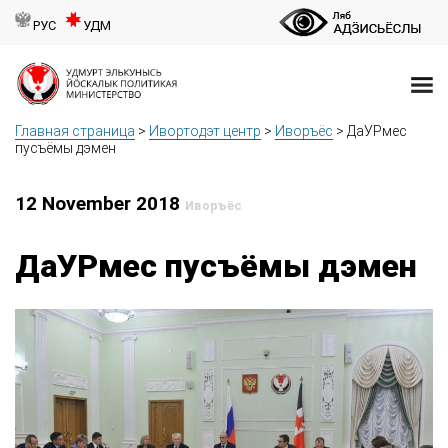
РУС
УДМ
Главная страница
>
Ивортодэт центр
>
Иворъёс
>
ДаУРмес
пусъёмы дэмен
12 November 2018
Иворъёс
ДаУРмес пусъёмы дэмен