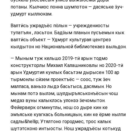
потаны. Кылчиос понна шумпотон — дасяське ӟуч-
удмурт кыллюкам.
Валтӥсь ужрадъёс пӧлын — учреждениосты
тупатъян , лэсьтон. Бадӟым планын пусъемын кык
валтӥсь объект — Удмурт культурая центрез
кылдытон но Национальной библиотекаез выльдон.
— Мыным туж кельшо 2019-тӥ арын тодмо
конструкторлы Михаил Калашниковлы но 2020-тӥ
арын Удмуртия кунлык басьтэм дырысен 100 ар
тырмонлы сӥзем проектъёс — соос, туж ӟеч
малпаса, ваньзэ лыдэ басьтыса, дасямын. Но
мынам потэ вылэм, шулдыръяськонъёсын чош
медаз вуны калыклэсь улонзэ ӟечомытон.
Фейерверк огминутлы, нош со дыре кин ке
эмъяське куагкась больницаын, кин ке ёрме нылпи
садлы&hellip; Утялтоно городмес, трос калык
шутэтсконо интыосты. Нош ужрадъёсы котькуд