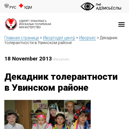
РУС
УДМ
Главная страница
>
Ивортодэт центр
>
Иворъёс
>
Декадник
толерантности в Увинском районе
18 November 2013
Иворъёс
Декадник толерантности
в Увинском районе