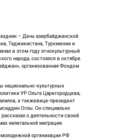
аздник – День азербайджанской
ана, Таджикистана, Туркмении и
ачал в этом году этнокультурный
ого народа, состоялся в октябре.
айджан», организованная Фондом
ны национально-культурных
олитики УР Ольга Царегородцева,
алилов, а такжевице-президент
мсиддин Оглы. Он специально
 рассказал о деятельности своей
мах нелегальной миграции.
й молодежной организации РФ