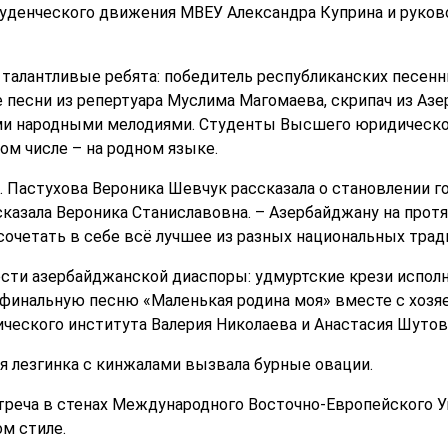
уденческого движения МВЕУ Александра Куприна и руков
талантливые ребята: победитель республиканских песенн
 песни из репертуара Муслима Магомаева, скрипач из Аз
 народными мелодиями. Студенты Высшего юридическог
ом числе – на родном языке.
 Пастухова Вероника Шевчук рассказала о становлении г
 сказала Вероника Станиславовна. – Азербайджану на про
сочетать в себе всё лучшее из разных национальных трад
ости азербайджанской диаспоры: удмуртские крези испол
 финальную песню «Маленькая родина моя» вместе с хозя
еского института Валерия Николаева и Анастасия Шутов
я лезгинка с кинжалами вызвала бурные овации.
реча в стенах Международного Восточно-Европейского У
м стиле.