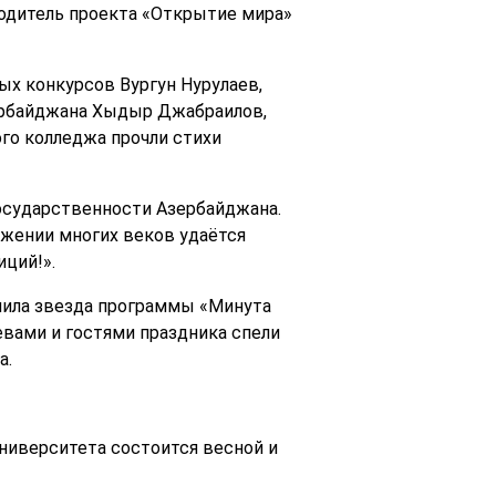
одитель проекта «Открытие мира»
ых конкурсов Вургун Нурулаев,
ербайджана Хыдыр Джабраилов,
о колледжа прочли стихи
осударственности Азербайджана.
тяжении многих веков удаётся
иций!».
нила звезда программы «Минута
евами и гостями праздника спели
а.
ниверситета состоится весной и