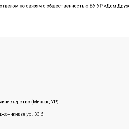
отделом по связям с общественностью БУ УР «Дом Дру
министерство (Миннац УР)
джоникидзе ур., 33 б,