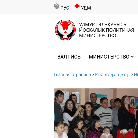
РУС
УДМ
ВАЛТӤСЬ
МИНИСТЕРСТВО
Главная страница
>
Ивортодэт центр
>
И