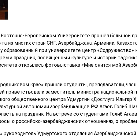
 Восточно-Европейском Университете прошёл большой пр
ята из многих стран СНГ: Азербайджана, Армении, Казахст
у образованный при университете центр «Содружество» н
рвый праздник, посвященный культуре и истории таджикск
ерситета открылась фотовыставка «Мне снится мой Азерб
в родниковом крае» пришли студенты, преподаватели, чле
ей приветствовали заместитель министра национальной п
ого общественного центра Удмуртии «Достлуг» Ильгар Х
ультурной автономии азербайджанцев РФ Агаев Голиб Ша
пасть на праздник. На встрече со студентами Голиб Агаев
просы о российско-азербайджанских отношениях, о пробле
й» руководитель Удмуртского отделения Азербайджанско