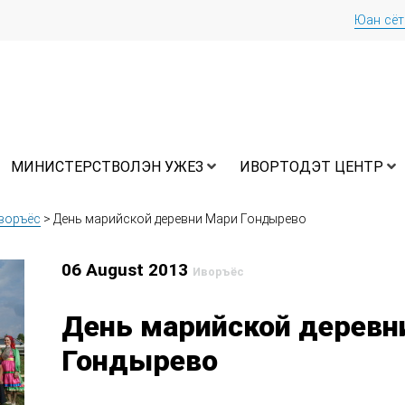
Юан сё
МИНИСТЕРСТВОЛЭН УЖЕЗ
ИВОРТОДЭТ ЦЕНТР
воръёс
>
День марийской деревни Мари Гондырево
06 August 2013
Иворъёс
День марийской деревн
Гондырево