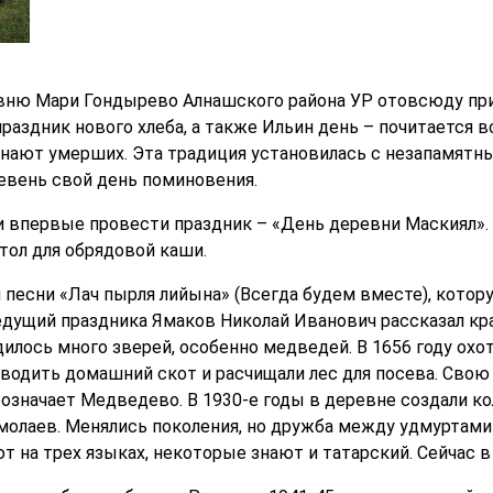
евню Мари Гондырево Алнашского района УР отовсюду при
праздник нового хлеба, а также Ильин день – почитается
нают умерших. Эта традиция установилась с незапамятны
евень свой день поминовения.
ли впервые провести праздник – «День деревни Маскиял».
тол для обрядовой каши.
й песни «Лач пырля лийына» (Всегда будем вместе), кото
едущий праздника Ямаков Николай Иванович рассказал кр
дилось много зверей, особенно медведей. В 1656 году ох
водить домашний скот и расчищали лес для посева. Свою 
бозначает Медведево. В 1930-е годы в деревне создали ко
молаев. Менялись поколения, но дружба между удмуртами
 на трех языках, некоторые знают и татарский. Сейчас в