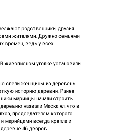
езжают родственники, друзья.
 всеми жителями. Дружно семьями
х времен, ведь у всех
 В живописном уголке установили
рую спели женщины из деревень
аткую историю деревни. Ранее
отники марийцы начали строить
деревню назвали Маска ял, что в
лхоз, председателем которого
 и марийцами всегда крепла и
 деревне 46 дворов.