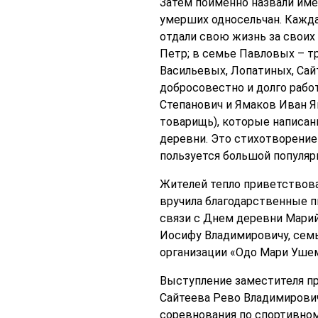
Затем поименно назвали имен
умерших односельчан. Кажда
отдали свою жизнь за своих 
Петр; в семье Павловых – тр
Васильевых, Лопатиных, Сай
добросовестно и долго работ
Степанович и Ямаков Иван Ям
товарищь), которые написан
деревни. Это стихотворение 
пользуется большой популяр
Жителей тепло приветствова
вручила благодарственные пи
связи с Днем деревни Мари
Иосифу Владимировичу, семь
организации «Одо Мари Ушем
Выступление заместителя пр
Сайтеева Рево Владимирович
соревнования по спортивном