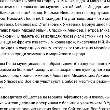
а погибших в боях за Родину в 1941-45 годах и минутой 
я семья потеряла своих мужчин в этой войне. Из деревн
близких, за свой народ. В семье Николаевых не вернулись 
ое: Николай, Леонтий, Спиридон. По два человека – это 
теевых, Семеновых, Степановых, Ямаевых. Вернувшиеся 
али: Ильин Михаил Ильич, Спасских Алексей, Петров Миха
акович. В память об этих людях прозвучали стихи «Ит мон
ы еще на фронте известным краеведом, писателем И.Я. 
войдет в очередную книгу, которая готовится на марийско
ностью среди земляков и марийского народа.
ла Глава муниципального образования «Староутчанское» 
сьма за большой вклад в дело сохранения культурного на
йское Гондырево Тимковой Алевтине Михайловне, Архипов
е Япаровых. Все они участвуют в работе местной, район
».
едседателя общества ветеранов Афганистана и локальных
а жители деревни восприняли с большим уважением. В Уд
у ориентированию на приз братьев Сайтеевых. Все братья