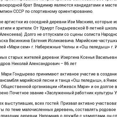
 двоюродной брат Владимир являются кандидатами и маст
емпион СССР по спортивному ориентированию.
е артистки из соседней деревни Изи Маскиял, которые и
тили и зрители. От Удмурт Гондыревской 8-летней школ
 Алексеева). Долго не отпускали со сцены солиста Народн
ска Васинкина Евгения Исликаевича. Марийские частушк
ей «Мари сем» г. Набережные Челны и «Ош пеледыш» г. 
мых старых жителей деревни: Изергина Ксенья Васильевна
ндров Николай Александрович – 86 лет
 Мари Гондырево принимают активное участие в создани
ансамбля марийской песни и танца «Ош пеледыш», а Ямак
Общественной организации «Ижевск Мари» и он долгое в
воено Почетное звание «Заслуженный работник культуры 
сех выступивших, всех гостей. Призвал активно участвова
ты по теме малочисленных деревень, составлять родовое 
 праздник деревни. Напомнив о дружбе с удмуртами, он с