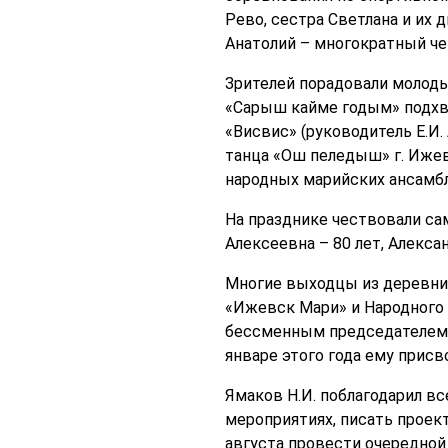
Рево, сестра Светлана и их
Анатолий – многократный ч
Зрителей порадовали молоды
«Сарыш кайме годым» подхва
«Висвис» (руководитель Е.И.
танца «Ош пеледыш» г. Ижев
народных марийских ансамбл
На празднике чествовали са
Алексеевна – 80 лет, Алекса
Многие выходцы из деревни
«Ижевск Мари» и Народного 
бессменным председателем 
январе этого года ему прис
Ямаков Н.И. поблагодарил в
мероприятиях, писать проек
августа провести очередной