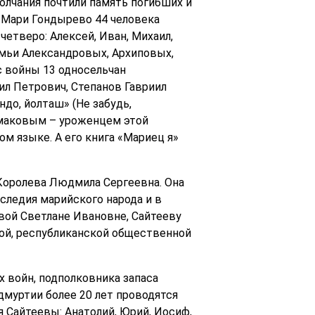
молчания почтили память погибших и
и Мари Гондырево 44 человека
четверо: Алексей, Иван, Михаил,
семьи Александровых, Архиповых,
с войны 13 односельчан
ил Петрович, Степанов Гавриил
до, йолташ» (Не забудь,
Ямаковым – уроженцем этой
м языке. А его книга «Мариец я»
Королева Людмила Сергеевна. Она
следия марийского народа и в
ой Светлане Ивановне, Сайтееву
ной, республиканской общественной
 войн, подполковника запаса
муртии более 20 лет проводятся
 Сайтеевы: Анатолий, Юрий, Иосиф,