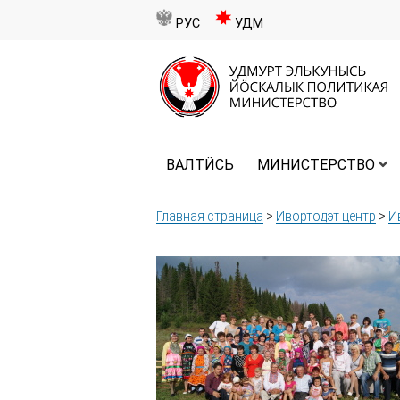
РУС
УДМ
ВАЛТӤСЬ
МИНИСТЕРСТВО
Главная страница
>
Ивортодэт центр
>
И