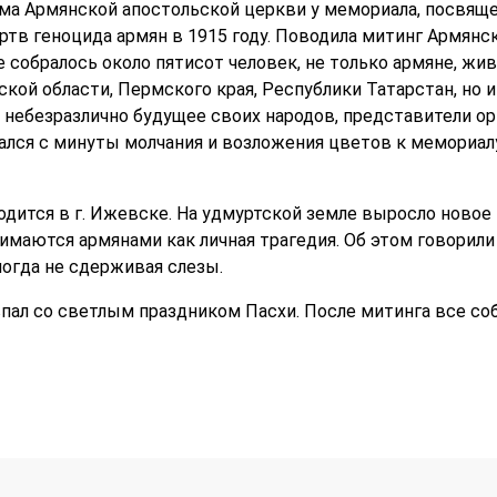
ама Армянской апостольской церкви у мемориала, посвя
ртв геноцида армян в 1915 году. Поводила митинг Армянс
е собралось около пятисот человек, не только армяне, ж
кой области, Пермского края, Республики Татарстан, но 
у небезразлично будущее своих народов, представители ор
ался с минуты молчания и возложения цветов к мемориа
одится в г. Ижевске. На удмуртской земле выросло новое
имаются армянами как личная трагедия. Об этом говорили 
иногда не сдерживая слезы.
впал со светлым праздником Пасхи. После митинга все с