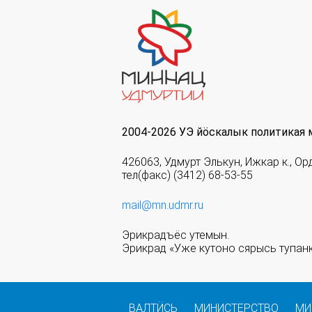
2004-2026 УЭ йöскалык политикая 
426063, Удмурт Элькун, Ижкар к., Ор
тел(факс) (3412) 68-53-55
mail@mn.udmr.ru
Эрикрадъёс утемын.
Эрикрад «Уже кутоно сярысь тупанк
ВАЛТӤСЬ
МИНИСТЕРСТВО
МИ