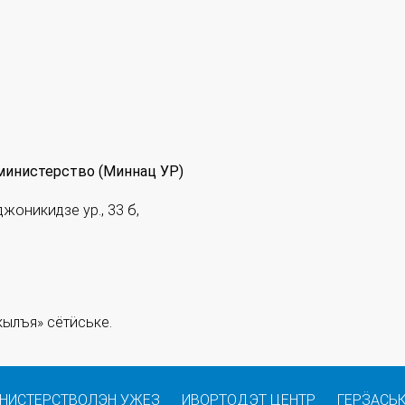
министерство (Миннац УР)
джоникидзе ур., 33 б,
ылъя» сётӥське.
НИСТЕРСТВОЛЭН УЖЕЗ
ИВОРТОДЭТ ЦЕНТР
ГЕРӞАСЬ