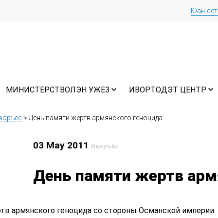
Юан сё
МИНИСТЕРСТВОЛЭН УЖЕЗ
ИВОРТОДЭТ ЦЕНТР
воръёс
>
День памяти жертв армянского геноцида
03 May 2011
Иворъёс
День памяти жертв арм
тв армянского геноцида со стороны Османской империи. В