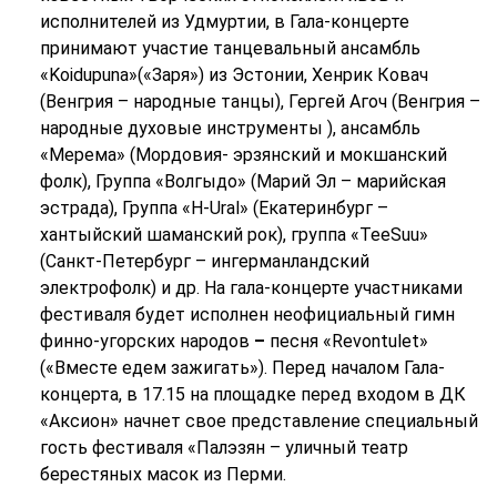
исполнителей из Удмуртии, в Гала-концерте
принимают участие танцевальный ансамбль
«Koidupuna»(«Заря») из Эстонии, Хенрик Ковач
(Венгрия – народные танцы), Гергей Агоч (Венгрия –
народные духовые инструменты ), ансамбль
«Мерема» (Мордовия- эрзянский и мокшанский
фолк), Группа «Волгыдо» (Марий Эл – марийская
эстрада), Группа «H-Ural» (Екатеринбург –
хантыйский шаманский рок), группа «TeeSuu»
(Санкт-Петербург – ингерманландский
электрофолк) и др. На гала-концерте участниками
фестиваля будет исполнен неофициальный гимн
финно-угорских народов
–
песня «Revontulet»
(«Вместе едем зажигать»). Перед началом Гала-
концерта, в 17.15 на площадке перед входом в ДК
«Аксион» начнет свое представление специальный
гость фестиваля «Палэзян – уличный театр
берестяных масок из Перми.