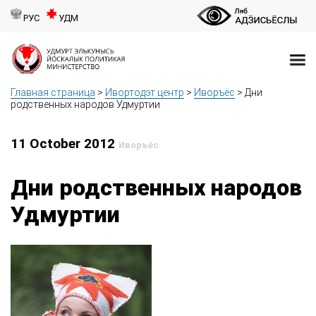
РУС
УДМ
Главная страница
>
Ивортодэт центр
>
Иворъёс
>
Дни
родственных народов Удмуртии
11 October 2012
Иворъёс
Дни родственных народов
Удмуртии