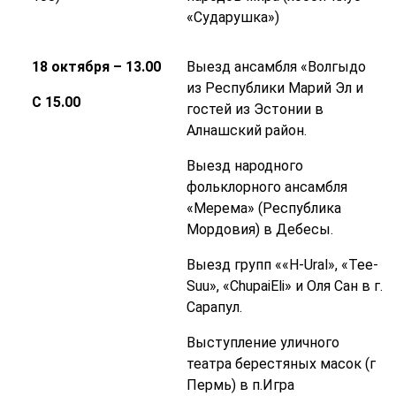
«Сударушка»)
18 октября – 13.00
Выезд ансамбля «Волгыдо
из Республики Марий Эл и
С 15.00
гостей из Эстонии в
Алнашский район.
Выезд народного
фольклорного ансамбля
«Мерема» (Республика
Мордовия) в Дебесы.
Выезд групп ««H-Ural», «Tee-
Suu», «ChupaiEli» и Оля Сан в г.
Сарапул.
Выступление уличного
театра берестяных масок (г
Пермь) в п.Игра