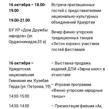
16 октября – 18.00-
Встреча приглашенных
19.00
гостей с представителями
национально-культурных
19.00-21.00
объединений Удмуртии
БУ УР «Дом Дружбы
Вечер финно-угорских
народов»
(
ул.
традиционных танцев
Орджоникидзе,33 а)
«Эктон корка»с участием
гостей фестиваля
16 октября –
– Выставка-продажа
Удмуртская
изделий ДПИ «Зарни киос» в
национальная
этностиле
Гимназия им. Кузебая
– Игровая программа
Герда (ул. Петрова, 19)
«Финно-угорские народные
14.30-15.00
танцы»
14.30-14.50
– Презентация фильма «Ах,