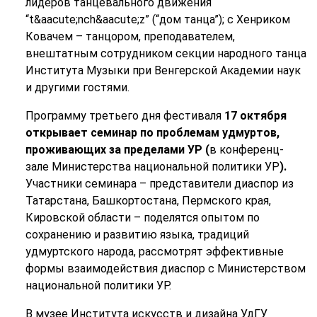
лидеров танцевального движения
“t&aacute;nch&aacute;z” (“дом танца”); с Хенриком
Ковачем – танцором, преподавателем,
внештатным сотрудником секции народного танца
Института Музыки при Венгерской Академии наук
и другими гостями.
Программу третьего дня фестиваля
17 октября
открывает семинар по проблемам удмуртов,
проживающих за пределами УР (
в конференц-
зале Министерства национальной политики УР
).
Участники семинара – представители диаспор из
Татарстана, Башкортостана, Пермского края,
Кировской области – поделятся опытом по
сохранению и развитию языка, традиций
удмуртского народа, рассмотрят эффективные
формы взаимодействия диаспор с Министерством
национальной политики УР.
В музее Института искусств и дизайна УдГУ