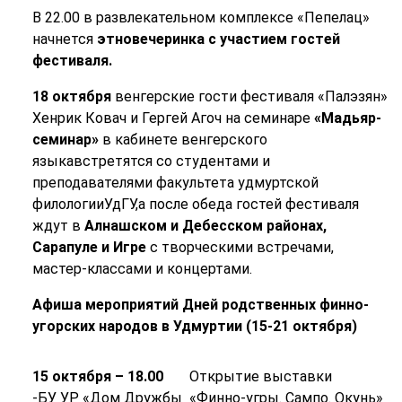
В 22.00 в развлекательном комплексе «Пепелац»
начнется
этновечеринка с участием гостей
фестиваля.
18 октября
венгерские гости фестиваля «Палэзян»
Хенрик Ковач и Гергей Агоч на семинаре
«Мадьяр-
семинар»
в кабинете венгерского
языкавстретятся со студентами и
преподавателями факультета удмуртской
филологииУдГУ,а после обеда гостей фестиваля
ждут в
Алнашском и Дебесском районах,
Сарапуле и Игре
с творческими встречами,
мастер-классами и концертами.
Афиша мероприятий Дней родственных финно-
угорских народов в Удмуртии (15-21 октября)
15 октября – 18.00
Открытие выставки
-БУ УР «Дом Дружбы
«Финно-угры. Сампо. Окунь»