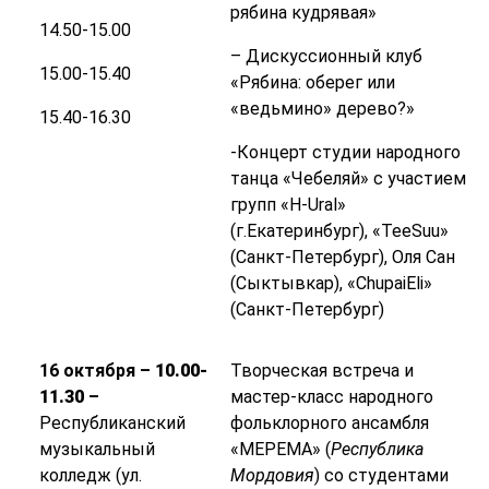
рябина кудрявая»
14.50-15.00
– Дискуссионный клуб
15.00-15.40
«Рябина: оберег или
«ведьмино» дерево?»
15.40-16.30
-Концерт студии народного
танца «Чебеляй» с участием
групп «H-Ural»
(г.Екатеринбург), «TeeSuu»
(Санкт-Петербург), Оля Сан
(Сыктывкар), «ChupaiEli»
(Санкт-Петербург)
16 октября –
10.00-
Творческая встреча и
11.30
–
мастер-класс народного
Республиканский
фольклорного ансамбля
музыкальный
«МЕРЕМА» (
Республика
колледж (ул.
Мордовия
) со студентами