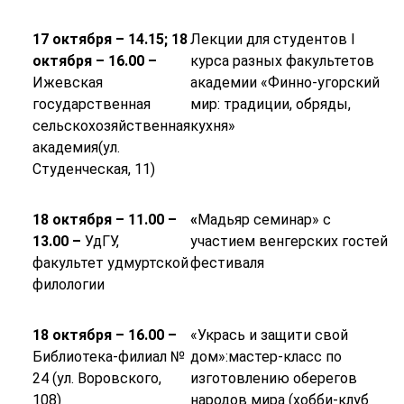
17 октября – 14.15; 18
Лекции для студентов I
октября – 16.00 –
курса разных факультетов
Ижевская
академии «Финно-угорский
государственная
мир: традиции, обряды,
сельскохозяйственная
кухня»
академия(ул.
Студенческая, 11)
18 октября – 11.00 –
«
Мадьяр семинар» с
13.00 –
УдГУ,
участием венгерских гостей
факультет удмуртской
фестиваля
филологии
18 октября – 16.00 –
«Укрась и защити свой
Библиотека-филиал №
дом»:мастер-класс по
24 (ул. Воровского,
изготовлению оберегов
108)
народов мира (хобби-клуб