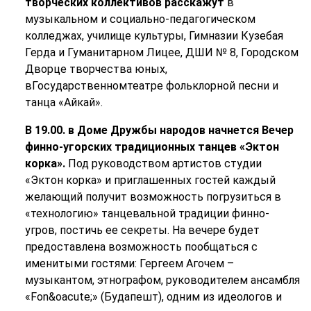
творческих коллективов расскажут
в
музыкальном и социально-педагогическом
колледжах, училище культуры, Гимназии Кузебая
Герда и Гуманитарном Лицее, ДШИ № 8, Городском
Дворце творчества юных,
вГосударственномтеатре фольклорной песни и
танца «Айкай».
В 19.00. в Доме Дружбы народов начнется Вечер
финно-угорских традиционных танцев «Эктон
корка».
Под руководством артистов студии
«Эктон корка» и приглашенных гостей каждый
желающий получит возможность погрузиться в
«технологию» танцевальной традиции финно-
угров, постичь ее секреты. На вечере будет
предоставлена возможность пообщаться с
именитыми гостями: Гергеем Агочем –
музыкантом, этнографом, руководителем ансамбля
«Fon&oacute;» (Будапешт), одним из идеологов и