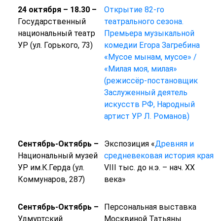
24 октября – 18.30 –
Открытие 82-го
Государственный
театрального сезона.
национальный театр
Премьера музыкальной
УР (ул. Горького, 73)
комедии Егора Загребина
«Мусое мынам, мусое» /
«Милая моя, милая»
(режиссёр-постановщик
Заслуженный деятель
искусств РФ, Народный
артист УР Л. Романов)
Сентябрь-Октябрь –
Экспозиция «
Древняя и
Национальный музей
средневековая история края
УР им.К.Герда (ул.
VIII тыс. до н.э. – нач. XX
Коммунаров, 287)
века»
Сентябрь-Октябрь –
Персональная выставка
Удмуртский
Москвиной Татьяны