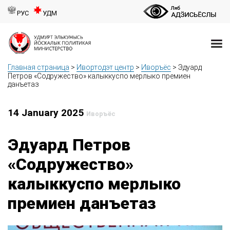
РУС
УДМ
Главная страница
>
Ивортодэт центр
>
Иворъёс
>
Эдуард
Петров «Содружество» калыккуспо мерлыко премиен
данъетаз
14 January 2025
Иворъёс
Эдуард Петров
«Содружество»
калыккуспо мерлыко
премиен данъетаз