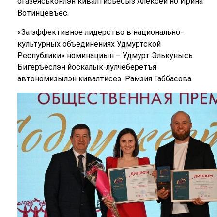
огазеяськонлэн кивалтӥсьёсыз Алексей но Ирина
Вотинцевъёс.
«За эффективное лидерство в национально-
культурных объединениях Удмуртской
Республики» номинациын – Удмурт Элькунысь
Бигеръёслэн йӧскалык-лулчеберетъя
автономизылэн кивалтӥсез Рамзия Габбасова.