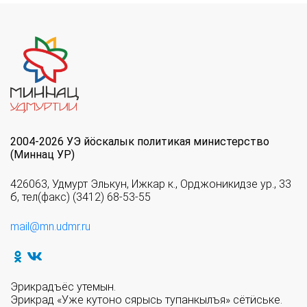
2004-2026 УЭ йöскалык политикая министерство
(Миннац УР)
426063, Удмурт Элькун, Ижкар к., Орджоникидзе ур., 33
б, тел(факс) (3412) 68-53-55
mail@mn.udmr.ru
Эрикрадъёс утемын.
Эрикрад «Уже кутоно сярысь тупанкылъя» сётӥське.