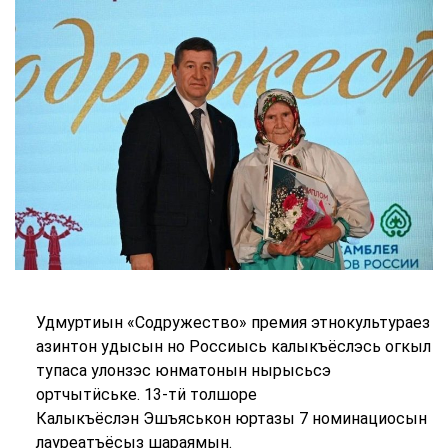
Удмуртиын «Содружество» премия этнокультураез
азинтон удысын но Россиысь калыкъёслэсь огкыл
тупаса улонзэс юнматонын нырысьсэ
ортчытӥське. 13-тӥ толшоре
Калыкъёслэн Эшъяськон юртазы 7 номинациосын
лауреатъёсыз шараямын.