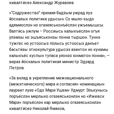
кивалтӥсез Александр Журавлев.
«“Содружество” премия бадӟым ужрад луэ
йӧскалык политика удысын. Со мыло-кыдо
адямиослэн но огазеяськонъёслэн ужъемышсы.
Валтӥсь ужпум – Россиысь калыкъёслэн огъя
улэмзы но эшъяськонзы понна тыршон. Туннэ
тужгес но устоосыз пӧлысь устоосыз данъет
басьтӥзы этнокультура удысэз азинтон но кунамы
калыкъёс куспын тупаса улонэз юнматон понна», —
вераз йӧскалык политикая министр Эдуард
Петров.
«За вклад в укрепление межнационального
(межэтнического) мира и согласия» номинациын
лауреат луиз «Одо Мари Ушем» Удмурт Элькунысь
поръёслэн мерлыко огазеяськонлэн но «Ижевск
Мари» поръёслэн кар мерлыко огазеяськонлэн
кивалтӥсез Николай Ямаков;