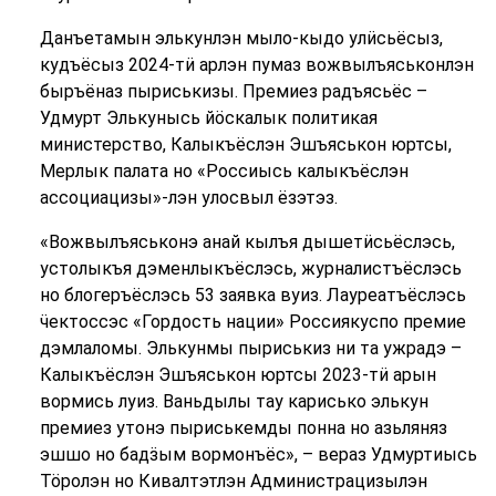
Данъетамын элькунлэн мыло-кыдо улӥсьёсыз,
кудъёсыз 2024-тӥ арлэн пумаз вожвылъяськонлэн
быръёназ пыриськизы. Премиез радъясьёс –
Удмурт Элькунысь йӧскалык политикая
министерство, Калыкъёслэн Эшъяськон юртсы,
Мерлык палата но «Россиысь калыкъёслэн
ассоциацизы»-лэн улосвыл ёзэтэз.
«Вожвылъяськонэ анай кылъя дышетӥсьёслэсь,
устолыкъя дэменлыкъёслэсь, журналистъёслэсь
но блогеръёслэсь 53 заявка вуиз. Лауреатъёслэсь
ӵектоссэс «Гордость нации» Россиякуспо премие
дэмлаломы. Элькунмы пыриськиз ни та ужрадэ –
Калыкъёслэн Эшъяськон юртсы 2023-тӥ арын
вормись луиз. Ваньдылы тау карисько элькун
премиез утонэ пыриськемды понна но азьляняз
эшшо но бадӟым вормонъёс», – вераз Удмуртиысь
Тӧролэн но Кивалтэтлэн Администрацизылэн