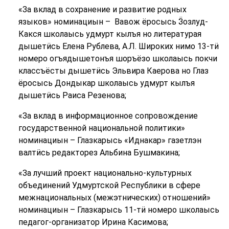
«За вклад в сохранение и развитие родных
языков» номинациын – Вавож ёросысь Ӟозлуд-
Какся школаысь удмурт кылъя но литературая
дышетӥсь Елена Рублева, А.Л. Широких нимо 13-тӥ
номеро огъядышетонъя шоръёзо школаысь покчи
классъёсты дышетӥсь Эльвира Каерова но Глаз
ёросысь Дондыкар школаысь удмурт кылъя
дышетӥсь Раиса Резенова;
«За вклад в информационное сопровождение
государственной национальной политики»
номинациын – Глазкарысь «Иднакар» газетлэн
валтӥсь редакторез Альбина Бушмакина;
«За лучший проект национально-культурных
объединений Удмуртской Республики в сфере
межнациональных (межэтнических) отношений»
номинациын – Глазкарысь 11-тӥ номеро школаысь
педагог-организатор Ирина Касимова;