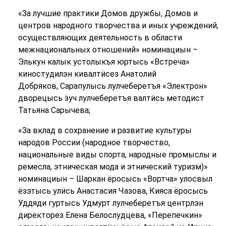
«За лучшие практики Домов дружбы, Домов и
центров народного творчества и иных учреждений,
осуществляющих деятельность в области
межнациональных отношений» номинациын –
Элькун калык устолыкъя юртысь «Встреча»
киностудилэн кивалтӥсез Анатолий
Добряков, Сарапулысь лулчеберетъя «Электрон»
дворецысь ӟуч лулчеберетъя валтӥсь методист
Татьяна Сарычева;
«За вклад в сохранение и развитие культуры
народов России (народное творчество,
национальные виды спорта, народные промыслы и
ремесла, этническая мода и этнический туризм)»
номинациын – Шаркан ёросысь «Вортча» улосвыл
ёзэтысь улӥсь Анастасия Чазова, Кияса ёросысь
Уддяди гуртысь Удмурт лулчеберетъя центрлэн
директорез Елена Белослудцева, «Перепечкин»