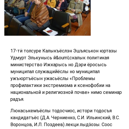
17-тӥ толсуре Калыкъёслэн Эшъяськон юртазы
Удмурт Элькунысь й&ouml;скалык политикая
министерство Ижкарысь но Дэри ёросысь
муниципал служащийёслы но муниципал
ужъюртъёсын ужасьёслы «Проблемы
профилактики экстремизма и ксенофобии на
национальной и религиозной почве» нимо семинар
радъя.
Люкаськемъёслы тодосчиос, истори тодосъя
кандидатъёс (Д.А. Черниенко, С.И. Ильинский, В.С.
Воронцов, И.Л. Поздеев) лекци лыдӟозы. Соос