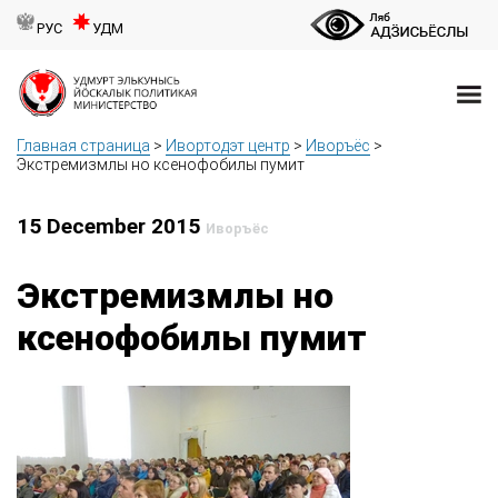
РУС
УДМ
Главная страница
>
Ивортодэт центр
>
Иворъёс
>
Экстремизмлы но ксенофобилы пумит
15 December 2015
Иворъёс
Экстремизмлы но
ксенофобилы пумит