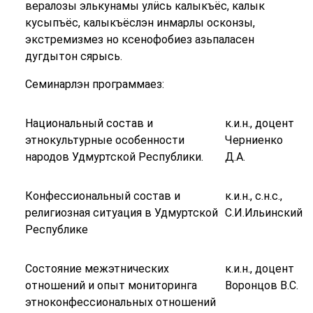
вералозы элькунамы улӥсь калыкъёс, калык
кусыпъёс, калыкъёслэн инмарлы осконзы,
экстремизмез но ксенофобиез азьпаласен
дугдытон сярысь.
Семинарлэн программаез:
Национальный состав и
к.и.н., доцент
этнокультурные особенности
Черниенко
народов Удмуртской Республики.
Д.А.
Конфессиональный состав и
к.и.н., с.н.с.,
религиозная ситуация в Удмуртской
С.И.Ильинский
Республике
Состояние межэтнических
к.и.н., доцент
отношений и опыт мониторинга
Воронцов В.С.
этноконфессиональных отношений