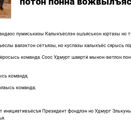
потон понна вожвылъя
мандаос пумиськизы Калыкъёслэн эшъяськон юртазы но т
ёслы валэктон сётъязы, но куспазы калыкъёс сярысь п
 ёросысь команда. Соос Удмурт шаертӥ мынон-ветлон пон
ысь команда;
олаысь команда;
ет инициативъёсъя Президент фондлэн но Удмурт Элькуны
я.