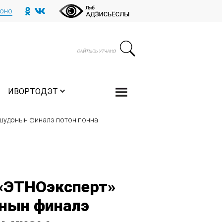
тоно
ИВОРТОДЭТ
 шудонын финалэ потон понна
«ЭТНОэксперт»
нын финалэ