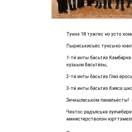
Туннэ 18 тужгес но усто ко
Пыриськисьёс тунсыко юанъ
1-тӥ инты басьтӥз Камбарка
кузьым басьтӥзы;
2-тӥ инты басьтӥз
Глаз ёрос
3-тӥ инты басьтӥз Кияса шк
Ӟечкыласьком пиналъёсты!
Ӵектос радъяське лулчебер
министерстволэн юрттэмезъ