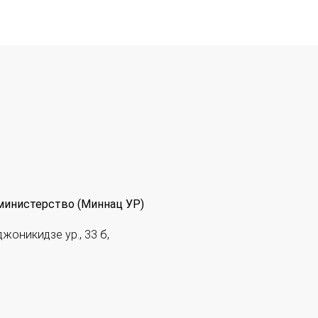
министерство (Миннац УР)
джоникидзе ур., 33 б,