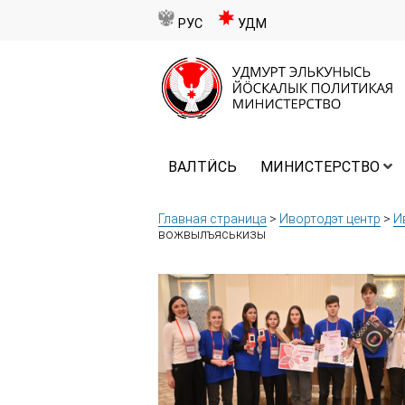
РУС
УДМ
ВАЛТӤСЬ
МИНИСТЕРСТВО
Главная страница
>
Ивортодэт центр
>
И
вожвылъяськизы