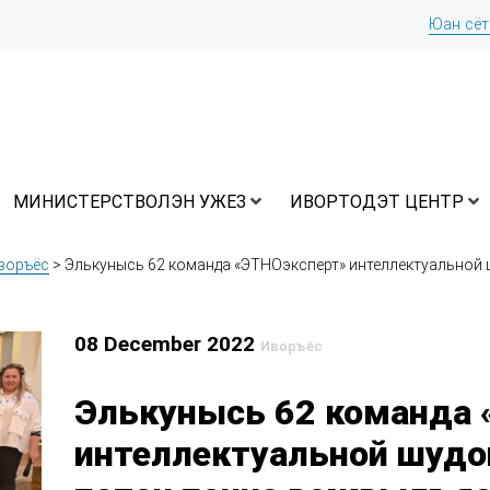
Юан сё
МИНИСТЕРСТВОЛЭН УЖЕЗ
ИВОРТОДЭТ ЦЕНТР
воръёс
>
Элькунысь 62 команда «ЭТНОэксперт» интеллектуальной
08 December 2022
Иворъёс
Элькунысь 62 команда 
интеллектуальной шудо