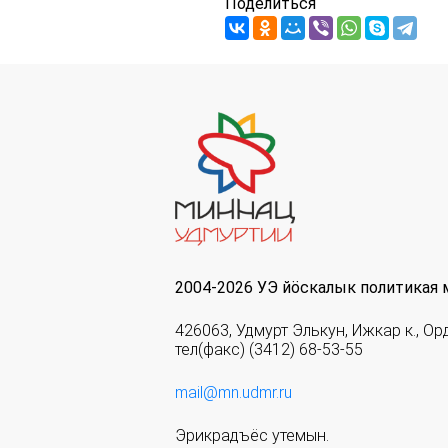
Поделиться
2004-2026 УЭ йöскалык политикая 
426063, Удмурт Элькун, Ижкар к., Ор
тел(факс) (3412) 68-53-55
mail@mn.udmr.ru
Эрикрадъёс утемын.