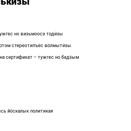
ськизы
ужгес но визьмоосэ тодӥзы.
ӧртэм стереотипъёс вӧлмытӥзы.
на сертификат – тужгес но бадӟым
сь йӧскалык политикая