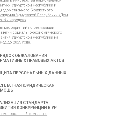
нкций Министерства национальной
литики Удмуртской Республики и
дведомственного Бюджетного
реждения Удмуртской Республики «Дом
ужбы народов»
ан мероприятий по реализации
ратегии социально-экономического
звития Удмуртской Республики на
иод до 2025 года.
РЯДОК ОБЖАЛОВАНИЯ
РМАТИВНЫХ ПРАВОВЫХ АКТОВ
ЩИТА ПЕРСОНАЛЬНЫХ ДАННЫХ
СПЛАТНАЯ ЮРИДИЧЕСКАЯ
ОМОЩЬ
АЛИЗАЦИЯ СТАНДАРТА
ЗВИТИЯ КОНКУРЕНЦИИ В УР
тимонопольный комплаенс