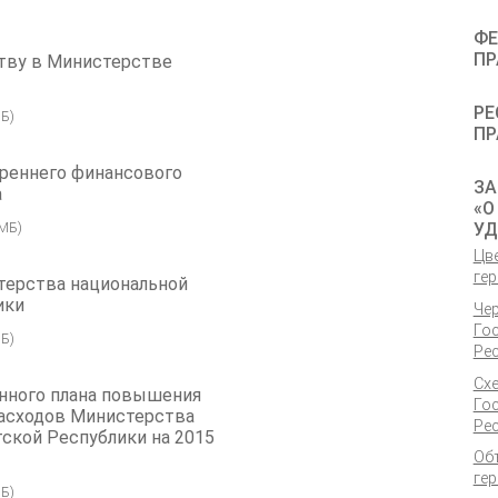
ФЕ
ПР
тву в Министерстве
РЕ
Б)
ПР
реннего финансового
ЗА
а
«О
УД
 МБ)
Цв
гер
терства национальной
ики
Че
Го
Б)
Ре
Сх
нного плана повышения
Го
асходов Министерства
Ре
ской Республики на 2015
Об
гер
Б)