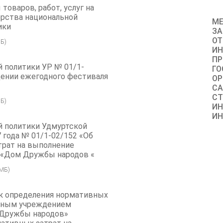
товаров, работ, услуг на
рства национальной
МЕ
ики
ЗА
ОТ
Б)
И
ПР
 политики УР № 01/1-
ГО
едении ежегодного фестиваля
ОР
СА
СТ
Б)
ИН
И
й политики Удмуртской
 года № 01/1-02/152 «Об
рат на выполнение
 «Дом Дружбы народов «
 МБ)
к определения нормативных
тным учреждением
 Дружбы народов»