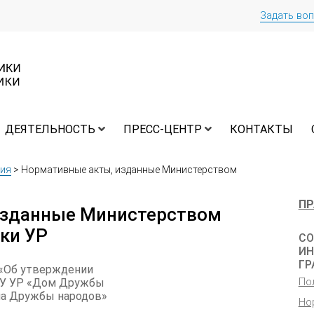
Задать во
ДЕЯТЕЛЬНОСТЬ
ПРЕСС-ЦЕНТР
КОНТАКТЫ
ия
>
Нормативные акты, изданные Министерством
ПР
изданные Министерством
ки УР
СО
ИН
Г
а «Об утверждении
По
БУ УР «Дом Дружбы
ма Дружбы народов»
Но