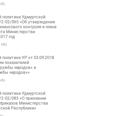
 МБ)
й политики Удмуртской
1/2-02/065 «Об утверждении
инансового контроля и плана
ита Министерства
2017 год
1 МБ)
 политики УР от 03.09.2018
ии показателей
ружбы народов» и
ужбы народов»»
 МБ)
й политики Удмуртской
/2-02/083 «О признании
 приказов Министерства
тской Республики»
Б)