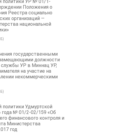
 политики УР № 01/1-
тверждении Положения о
ния Реестра социально
ких организаций —
терства национальной
ики»
Б)
чения государственными
 замещающими должности
 службы УР в Миннац УР,
имателя на участие на
влении некоммерческими
Б)
й политики Удмуртской
 года № 01/2-02/159 «Об
его финансового контроля и
ита Министерства
2017 год