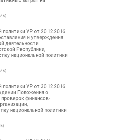
ативных затрат на
 МБ)
 политики УР от 20.12.2016
составления и утверждения
ой деятельности
тской Республики,
тву национальной политики
 МБ)
 политики УР от 30.12.2016
рждении Положения о
и проверок финансов-
рганизации,
тву национальной политики
Б)