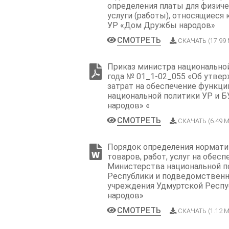
определения платы для физиче
услуги (работы), относящиес
УР «Дом Дружбы народов»
СМОТРЕТЬ
СКАЧАТЬ (17.99
Приказ министра национальной
года № 01_1-02_055 «Об утве
затрат на обеспечение функц
национальной политики УР и 
народов» «
СМОТРЕТЬ
СКАЧАТЬ (6.49 М
Порядок определения норматив
товаров, работ, услуг на обес
Министерства национальной п
Республики и подведомствен
учреждения Удмуртской Респ
народов»
СМОТРЕТЬ
СКАЧАТЬ (1.12 М