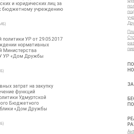
фу
ских и юридических лиц за
по
я к бюджетному учреждению
по
уч
Др
 МБ)
Пл
Ст
 политики УР от 29.05.2017
ра
рждении нормативных
пер
ий Министерства
БУ УР «Дом Дружбы
ПО
НО
Б)
ЗА
ных затрат на закупку
печение функций
олитики Удмуртской
БЕ
ного Бюджетного
П
ублики «Дом Дружбы
РЕ
Б)
РА
Ан