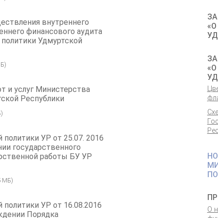
ЗА
ествления внутреннего
«О
еннего финансового аудита
УД
 политики Удмуртской
ЗА
Б)
«О
УД
т и услуг Министерства
Цв
тской Республики
фл
Сх
)
Го
Ре
политики УР от 25.07. 2016
нии государственного
НО
арственной работы БУ УР
МИ
ПО
5 МБ)
ПР
 политики УР от 16.08.2016
О 
рждении Порядка