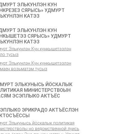
ДМУРТ ЭЛЬКУНЛЭН КУН
НКРЕЗЕЗ СЯРЫСЬ» УДМУРТ
ЬКУНЛЭН КАТЭЗ
ДМУРТ ЭЛЬКУНЛЭН КУН
НКЫШЕТЭЗ СЯРЫСЬ» УДМУРТ
ЬКУНЛЭН КАТЭЗ
мурт Элькунлэн Кун кункышетэзлэн
ёло тусыз
мурт Элькунлэн Кун кункышетэзлэн
емаен возьматэм тусыз
МУРТ ЭЛЬКУНЫСЬ ЙÖСКАЛЫК
ЛИТИКАЯ МИНИСТЕРСТВОЫН
СЯМ ЭСЭПЛЫКО АКТЪЁС
ЭПЛЫКО ЭРИКРАДО АКТЪЁСЛЭН
КТОСЪЁССЫ
мурт Элькунысь йӧскалык политикая
нистерстволы но ведомственной луись