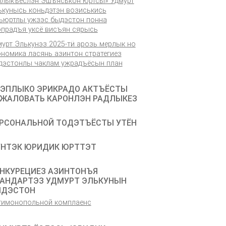
алыкъёслэн Эшъяськон юртсы» Удмурт
ькунысь коньдэтэн возиськись
ъюртлы ужзэс быдэстон понна
эпрадъя уксё висъян сярысь
мурт Элькунэз 2025-тӥ арозь мерлык но
ономика ласянь азинтон стратегиез
дэстонлы чаклам ужрадъёсын план
ЭПЛЫКО ЭРИКРАДО АКТЪЁСТЫ
ЖАЛОВАТЬ КАРОНЛЭН РАДЛЫКЕЗ
РСОНАЛЬНОЙ ТОДЭТЪЁСТЫ УТЁН
НТЭК ЮРИДИК ЮРТТЭТ
НКУРЕЦИЕЗ АЗИНТОНЪЯ
АНДАРТЭЗ УДМУРТ ЭЛЬКУНЫН
ЫДЭСТОН
тимонопольной комплаенс