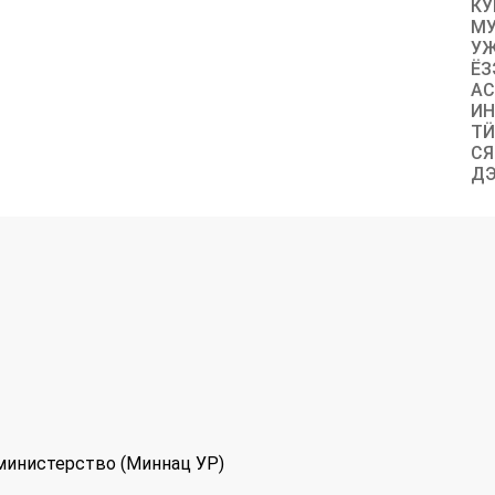
КУ
МУ
УЖ
ЁЗ
АС
ИН
ТӤ
СЯ
ДЭ
министерство (Миннац УР)