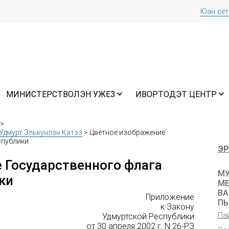
Юан сё
МИНИСТЕРСТВОЛЭН УЖЕЗ
ИВОРТОДЭТ ЦЕНТР
>
Удмурт Элькунлэн Катэз
>
Цветное изображение
спублики
ЭР
 Государственного флага
МУ
ки
МЕ
ВА
Приложение
ПЫ
к Закону
Па
Удмуртской Республики
от 30 апреля 2002 г. N 26-РЗ