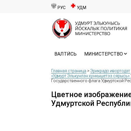
РУС
УДМ
ВАЛТӤСЬ
МИНИСТЕРСТВО
Главная страница
>
Эрикрадо ивортодэт
«Удмурт Элькунлэн кункышетэз сярысь» 
Государственного флага Удмуртской Ре
Цветное изображение
Удмуртской Республи