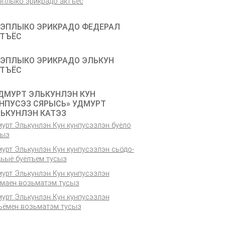
эплыко эрикрадо актъёс
ЭПЛЫКО ЭРИКРАДО ФЕДЕРАЛ
ТЪЁС
ЭПЛЫКО ЭРИКРАДО ЭЛЬКУН
ТЪЁС
ДМУРТ ЭЛЬКУНЛЭН КУН
НПУСЭЗ СЯРЫСЬ» УДМУРТ
ЬКУНЛЭН КАТЭЗ
урт Элькунлэн Кун кунпусэзлэн буёло
сыз
урт Элькунлэн Кун кунпусэзлэн сьӧдо-
дьыё буёлъем тусыз
мурт Элькунлэн Кун кунпусэзлэн
емаен возьматэм тусыз
мурт Элькунлэн Кун кунпусэзлэн
ъёмен возьматэм тусыз