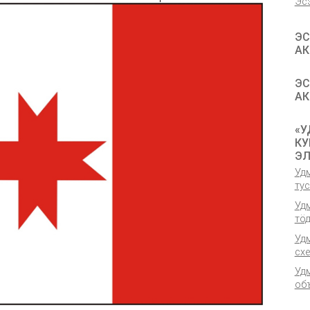
Эс
ЭС
АК
ЭС
АК
«У
КУ
ЭЛ
Удм
ту
Удм
тӧ
Уд
сх
Уд
об