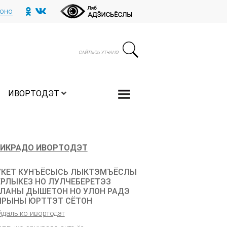
тоно
ИВОРТОДЭТ
ИКРАДО ИВОРТОДЭТ
КЕТ КУНЪЁСЫСЬ ЛЫКТЭМЪЁСЛЫ
РЛЫКЕЗ НО ЛУЛЧЕБЕРЕТЭЗ
ЛАНЫ ДЫШЕТОН НО УЛОН РАДЭ
РЫНЫ ЮРТТЭТ СЁТОН
йдалыко ивортодэт