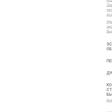
«К
Эл
уж
эс
Уд
эк
бы
ЭС
ОБ
ПЕ
ДУ
КО
СТ
Б
Ан