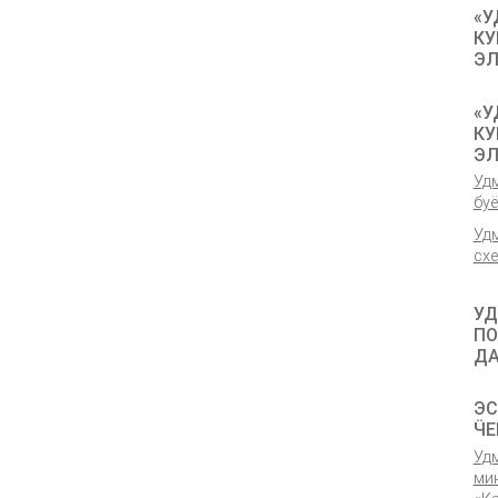
«У
КУ
ЭЛ
«У
КУ
ЭЛ
Уд
бу
Уд
сх
УД
ПО
ДА
ЭС
ӴЕ
Уд
ми