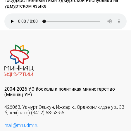
Государственный гимн Удмуртской Республики на
удмуртском языке
2004-2026 УЭ йöскалык политикая министерство
(Миннац УР)
426063, Удмурт Элькун, Ижкар к., Орджоникидзе ур., 33
б, тел(факс) (3412) 68-53-55
mail@mn.udmr.ru