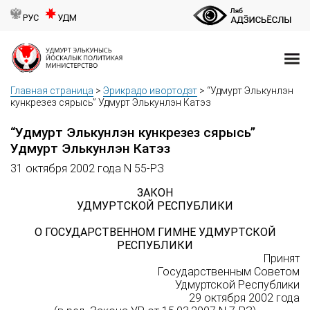
РУС
УДМ
Главная страница
>
Эрикрадо ивортодэт
>
“Удмурт Элькунлэн
кункрезез сярысь” Удмурт Элькунлэн Катэз
“Удмурт Элькунлэн кункрезез сярысь”
Удмурт Элькунлэн Катэз
31 октября 2002 года N 55-РЗ
ЗАКОН
УДМУРТСКОЙ РЕСПУБЛИКИ
О ГОСУДАРСТВЕННОМ ГИМНЕ УДМУРТСКОЙ
РЕСПУБЛИКИ
Принят
Государственным Советом
Удмуртской Республики
29 октября 2002 года