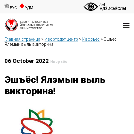
РУС
УДМ
Главная страница
>
Ивортодэт центр
>
Иворъёс
>
Эшъёс!
Ялэмын выль викторина!
06 October 2022
Иворъёс
Эшъёс! Ялэмын выль
викторина!