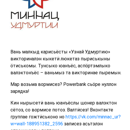
Вань малкыд карисьёсты «Узнай Удмуртию»
викториналэн кыкетӥ люкетаз пыриськыны
ӧтиськомы. Тунсыко юанъёс, аспӧртэмлыко
валэктонъёс – ваньмыз та викторинае пыремын.
Мар возьма вормисез? Powerbank сьӧре нуллон
зарядка!
Кин нырысетӥ вань юанъёслы шонер валэктон
сётоз, со вормисе потоз. Валтӥсез! Вконтакте
группае гожтӥськоно но
https://vk.com/minnac_ur?
w=wall-188951382_2596
записез асьтэлэн