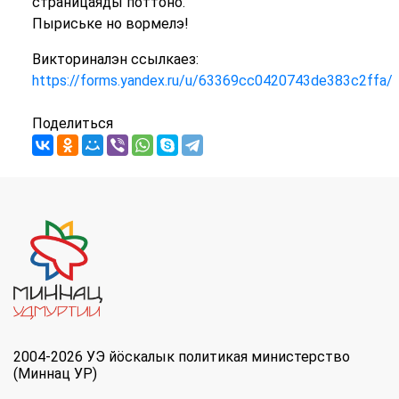
страницаяды поттоно.
Пыриське но вормелэ!
Викториналэн ссылкаез:
https://forms.yandex.ru/u/63369cc0420743de383c2ffa/
Поделиться
2004-2026 УЭ йöскалык политикая министерство
(Миннац УР)