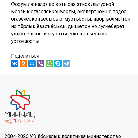
Форум люкалоз ас котыраз этнокультурной
мерлык огазеяськонъёсты, экспертной но тодос
огазеяськонъёсысь огмуртъёсты, ивор вӧлмытон
но тӧрлык ёзэсъёсысь, дышетон но лулчеберет
удысъёсысь, искусство ужъюртъёсысь
усточиосты.
Поделиться
2004-2026 УЭ йöскалык политикая министерство