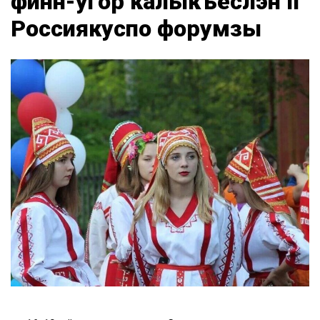
финн-угор калыкъёслэн II
Россиякуспо форумзы