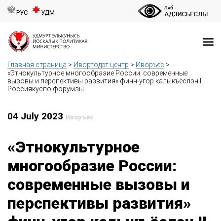
РУС
УДМ
Главная страница
>
Ивортодэт центр
>
Иворъёс
>
«Этнокультурное многообразие России: современные
вызовы и перспективы развития» финн-угор калыкъёслэн II
Россиякуспо форумзы
04 July 2023
Иворъёс
«Этнокультурное
многообразие России:
современные вызовы и
перспективы развития»