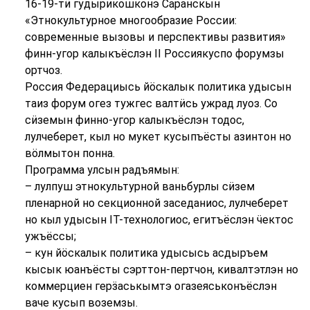
16-19-тӥ гудырикошконэ Саранскын
«Этнокультурное многообразие России:
современные вызовы и перспективы развития»
финн-угор калыкъёслэн II Россиякуспо форумзы
ортчоз.
Россия Федерациысь йӧскалык политика удысын
таиз форум огез тужгес валтӥсь ужрад луоз. Со
сӥземын финно-угор калыкъёслэн тодос,
лулчеберет, кыл но мукет кусыпъёсты азинтон но
вӧлмытон понна.
Программа улсын радъямын:
– лулпуш этнокультурной ваньбурлы сӥзем
пленарной но секционной заседаниос, лулчеберет
но кыл удысын IT-технологиос, егитъёслэн ӵектос
ужъёссы;
– кун йӧскалык политика удысысь асдыръем
кысык юанъёсты сэрттон-пертчон, кивалтэтлэн но
коммерциен герӟаськымтэ огазеяськонъёслэн
ваче кусып воземзы.