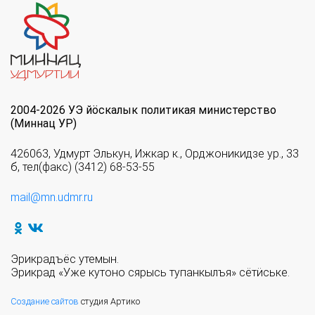
2004-2026 УЭ йöскалык политикая министерство
(Миннац УР)
426063, Удмурт Элькун, Ижкар к., Орджоникидзе ур., 33
б, тел(факс) (3412) 68-53-55
mail@mn.udmr.ru
Эрикрадъёс утемын.
Эрикрад «Уже кутоно сярысь тупанкылъя» сётӥське.
Создание сайтов
студия Артико