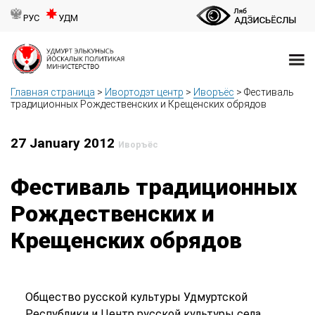
РУС
УДМ
Главная страница
>
Ивортодэт центр
>
Иворъёс
>
Фестиваль
традиционных Рождественских и Крещенских обрядов
27 January 2012
Иворъёс
Фестиваль традиционных
Рождественских и
Крещенских обрядов
Общество русской культуры Удмуртской
Республики и Центр русской культуры села