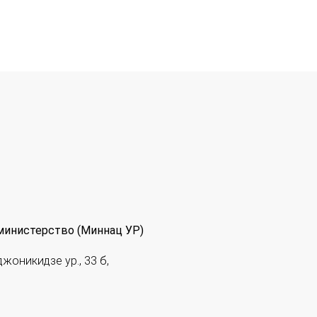
министерство (Миннац УР)
джоникидзе ур., 33 б,