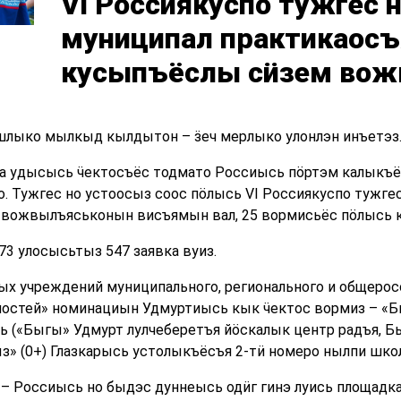
VI Россиякуспо тужгес н
муниципал практикаосъ
кусыпъёслы сӥзем во
шлыко мылкыд кылдытон – ӟеч мерлыко улонлэн инъетэз
ра удысысь ӵектосъёс тодмато Россиысь пӧртэм калыкъ
 Тужгес но устоосыз соос пӧлысь VI Россиякуспо тужгес
вожвылъяськонын висъямын вал, 25 вормисьёс пӧлысь ку
3 улосысьтыз 547 заявка вуиз.
х учреждений муниципального, регионального и общерос
остей» номинациын Удмуртиысь кык ӵектос вормиз – «Бы
 («Быгы» Удмурт лулчеберетъя йӧскалык центр радъя, Бы
 (0+) Глазкарысь устолыкъёсъя 2-тӥ номеро нылпи школ
– Россиысь но быдэс дуннеысь одӥг гинэ луись площадка