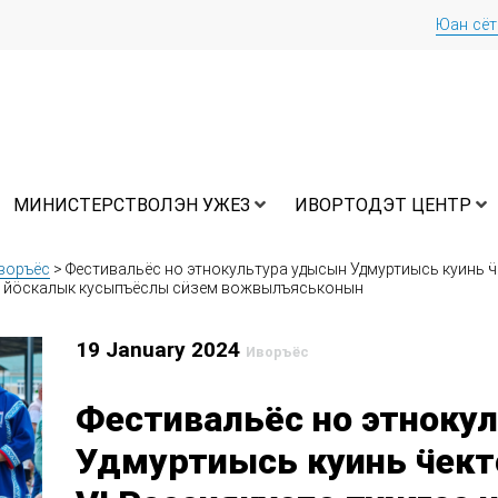
Юан сё
МИНИСТЕРСТВОЛЭН УЖЕЗ
ИВОРТОДЭТ ЦЕНТР
воръёс
>
Фестивальёс но этнокультура удысын Удмуртиысь куинь 
ъя йӧскалык кусыпъёслы сӥзем вожвылъяськонын
19 January 2024
Иворъёс
Фестивальёс но этноку
Удмуртиысь куинь ӵек