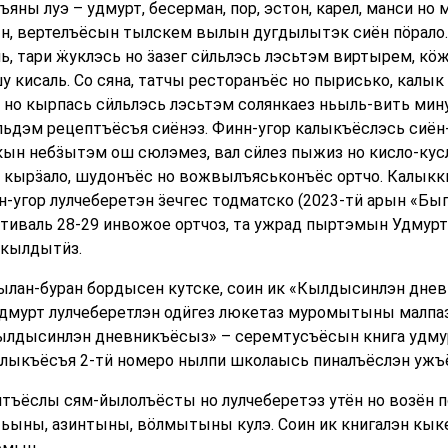
яны луэ – удмурт, бесерман, пор, эстон, карел, манси но
н, вертелъёсын тылскем вылын дугдылытэк сиён пӧрало.
ь, тари ӝуклэсь но ӟазег сӥльлэсь лэсьтэм виртырем, кӧж
у кисаль. Со сяна, татчы ресторанъёс но пырисько, калы
 но кырпась сӥльлэсь лэсьтэм солянкаез ньыль-вить ми
льдэм рецептъёсъя сиёнэз. Финн-угор калыкъёслэсь сиё
кын небӟытэм ош сюлэмез, вал сӥлез пыжиз но кисло-кус
 кырӟало, шудонъёс но вожвылъяськонъёс ортчо. Калыкк
-угор лулчеберетэн ӟечгес тодматско (2023-тӥ арын «Быг
тиваль 28-29 инвожое ортчоз, та ужрад пыртэмын Удмурт
 кылдытӥз.
ылан-буран бордысен кутске, соин ик «Кылдысинлэн дне
дмурт лулчеберетлэн одӥгез люкетаз муромытыны малпа
лдысинлэн дневникъёсыз» – серемтусъёсын книга удмурт
олыкъёсъя 2-тӥ номеро нылпи школаысь пиналъёслэн ужъ
тъёслы сям-йылолъёсты но лулчеберетэз утён но возён по
тьыны, азинтыны, вӧлмытыны кулэ. Соин ик книгалэн кы