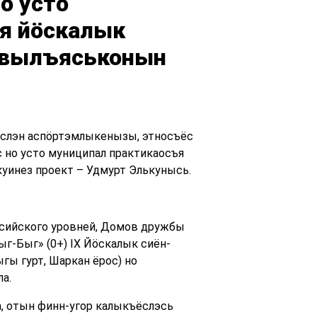
о усто
я йӧскалык
жвылъяськонын
.
ёслэн аспӧртэмлыкенызы, этносъёс
 но усто муниципал практикаосъя
инез проект – Удмурт Элькунысь.
сийского уровней, Домов дружбы
г-Быг» (0+) IX Йӧскалык сиён-
гы гурт, Шаркан ёрос) но
а.
, отын финн-угор калыкъёслэсь