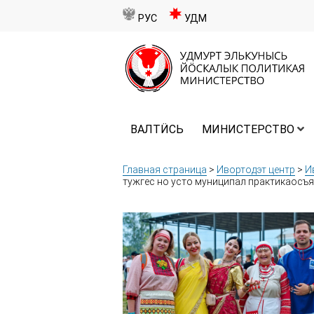
РУС
УДМ
ВАЛТӤСЬ
МИНИСТЕРСТВО
Главная страница
>
Ивортодэт центр
>
И
тужгес но усто муниципал практикаос