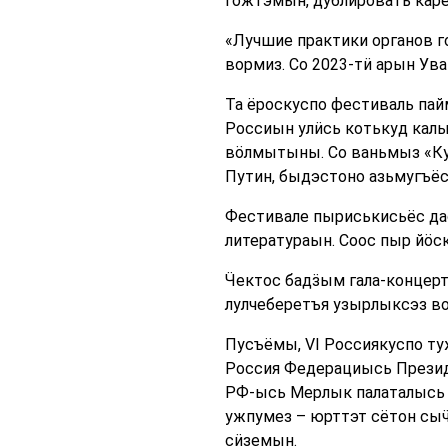
гожтэмын, дублировать кар
«Лучшие практики органов г
вормиз. Со 2023-тӥ арын Ув
Та ёроскуспо фестиваль пай
Россиын улӥсь котькуд калы
вӧлмытыны. Со ваньмыз «Ку
Путин, быдэстоно азьмугъёс
Фестивале пыриськисьёс да
литератураын. Соос пыр йӧ
Ӵектос бадӟым гала-концер
лулчеберетъя узырлыксэз в
Пусъёмы, VI Россиякуспо т
Россия Федерациысь Презид
РФ-ысь Мерлык палаталысь 
ужпумез – юрттэт сётон сы
сӥземын.