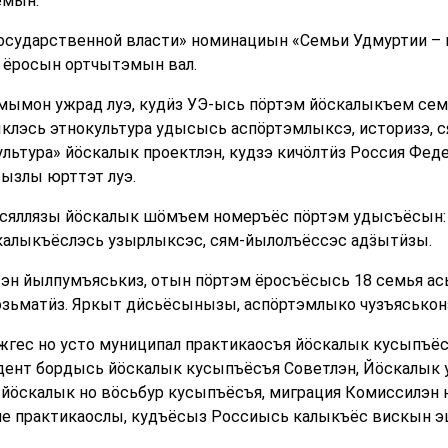
емын.
осударственной власти» номинациын «Семьи Удмуртии – 
а ёросын ортчытэмын вал.
мымон ужрад луэ, кудӥз УЭ-ысь пӧртэм йӧскалыкъем сем
клэсь этнокультура удысысь аспöртэмлыксэ, историзэ, 
льтура» йӧскалык проектлэн, кудзэ кичӧлтӥз Россия Фед
ызлы юрттэт луэ.
сяллязы йӧскалык шӧмъем номеръёс пӧртэм удысъёсын: 
скалыкъёслэсь узырлыксэс, сям-йылолъёссэс адӟытӥзы.
тэн йылпумъяськиз, отын пӧртэм ёросъёсысь 18 семья а
озьматӥз. Яркыт дӥсьёсынызы, аспӧртэмлыко чузъясько
ужгес но усто муниципал практикаосъя йӧскалык кусыпъ
ент бордысь йӧскалык кусыпъёсъя Советлэн, Йӧскалык 
йӧскалык но вӧсьбур кусыпъёсъя, миграция Комиссилэ
ӵе практикаослы, кудъёсыз Россиысь калыкъёс вискын