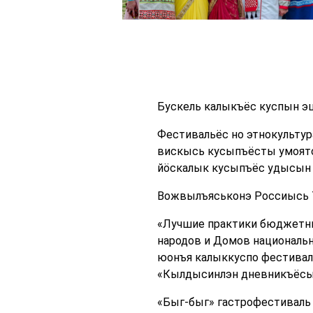
Бускель калыкъёс куспын э
Фестивальёс но этнокульту
вискысь кусыпъёсты умоято.
йӧскалык кусыпъёс удысын 
Вожвылъяськонэ Россиысь 7
«Лучшие практики бюджетны
народов и Домов национальн
юонъя калыккуспо фестиваль
«Кылдысинлэн дневникъёсыз»
«Быг-быг» гастрофестиваль 