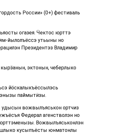
гордость России» (0+) фестиваль
ьяосты огазея. Ӵектос юрттэ
сям-йылолъёссэ утьыны но
ерацилэн Президентэз Владимир
кырӟанын, эктонын, чеберлыко
сьсэ йӧскалыкъёссылэсь
нэнызы паймытӥзы.
ёс удысын вожвылъяськон ортчиз
ужъёсъя Федерал агенстволэн но
н юрттэменызы. Вожвылъяськонлэн
 эшлыко кусыпъёсты юнматонлы