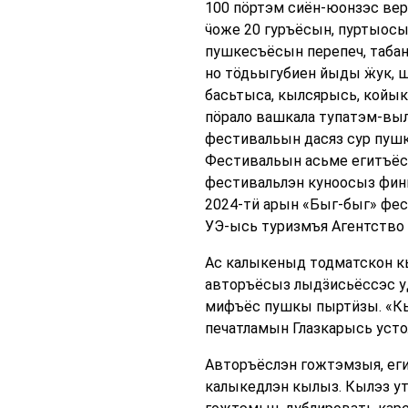
100 пӧртэм сиён-юонзэс веръ
ӵоже 20 гуръёсын, пуртыосы
пушкесъёсын перепеч, табан
но тӧдьыгубиен йыды ӝук, ш
басьтыса, кылсярысь, койык
пӧрало вашкала тупатэм-вы
фестивальын дасяз сур пуш
Фестивальын асьме егитъёс
фестивальлэн куноосыз финн
2024-тӥ арын «Быг-быг» фес
УЭ-ысь туризмъя Агентство
Ас калыкеныд тодматскон к
авторъёсыз лыдӟисьёссэс у
мифъёс пушкы пыртӥзы. «Кы
печатламын Глазкарысь уст
Авторъёслэн гожтэмзыя, еги
калыкедлэн кылыз. Кылэз у