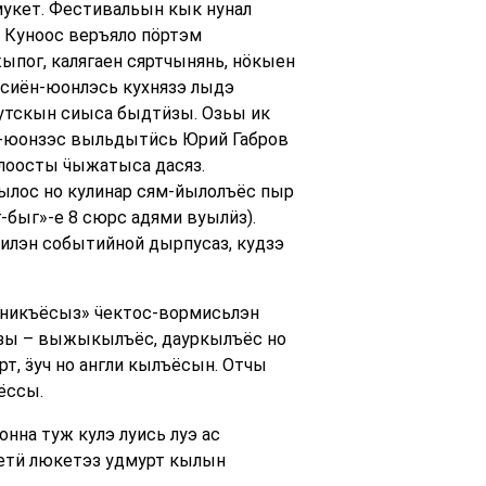
 мукет. Фестивальын кык нунал
 Куноос веръяло пӧртэм
ыпог, калягаен сяртчынянь, нӧкыен
к сиён-юонлэсь кухнязэ лыдэ
нутскын сиыса быдтӥзы. Озьы ик
н-юонзэс выльдытӥсь Юрий Габров
лоосты ӵыжатыса дасяз.
ылос но кулинар сям-йылолъёс пыр
-быг»-е 8 сюрс адями вуылӥз).
илэн событийной дырпусаз, кудзэ
вникъёсыз» ӵектос-вормисьлэн
зы – выжыкылъёс, дауркылъёс но
, ӟуч но англи кылъёсын. Отчы
ёссы.
нна туж кулэ луись луэ ас
кетӥ люкетэз удмурт кылын