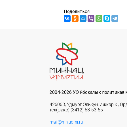
Поделиться
2004-2026 УЭ йöскалык политикая 
426063, Удмурт Элькун, Ижкар к., Ор
тел(факс) (3412) 68-53-55
mail@mn.udmr.ru