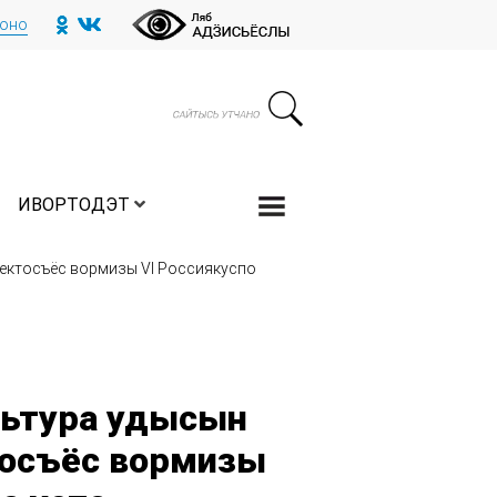
тоно
ИВОРТОДЭТ
ӵектосъёс вормизы VI Россиякуспо
льтура удысын
тосъёс вормизы