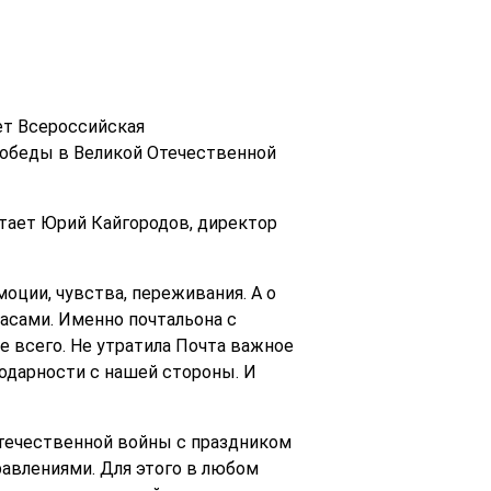
ует Всероссийская
Победы в Великой Отечественной
итает Юрий Кайгородов, директор
моции, чувства, переживания. А о
часами. Именно почтальона с
 всего. Не утратила Почта важное
годарности с нашей стороны. И
течественной войны с праздником
равлениями. Для этого в любом