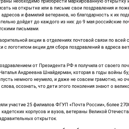
страны необходимо приобрести маркированную открытку 
исать на открытке или в письме свои поздравления и пож
 адресов и фамилий ветеранов, но благодарность к их под
тельно дойдет до каждого из них: до 9 мая российские п
тскими письмами.
ворительной акции в отделениях почтовой связи по всей 
 с логотипом акции для сбора поздравлений в адреса вет
поздравлением от Президента РФ я получила от своего по
 Наталья Андреевна Шнайдерман, которая в годы войны бу
, пусть немного неумело, и даже не совсем грамотно, но о
 слова, осознать, что дети этого поколения знают о вели
яли участие 25 филиалов ФГУП «Почта России», более 270
 кадетских корпусов и вузов, ветераны Великой Отечест
оздравительных открыток.