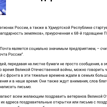
 регионах России, а также в Удмуртской Республике старт
лагодарность земляков», приуроченная к 68-й годовщине 
 Почта является социально значимым предприятием, – сч
чта России”.
ей, передавая на листке бумаги не просто сообщения, а э
 во время Великой Отечественной войны, можно говорить 
й с фронта в эти тяжелые времена ждали в семьях больше
ения и в наше время. Они также ждут внимания, слов бла
написать письмо.
лагают всем желающим поздравить ветеранов Великой О
 их адреса поздравительные открытки или письма с позд