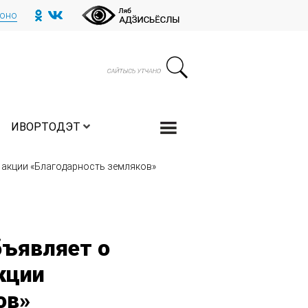
тоно
ИВОРТОДЭТ
 акции «Благодарность земляков»
бъявляет о
кции
ов»