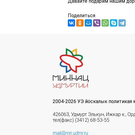
Давайте подарим нашим доро
Поделиться
2004-2026 УЭ йöскалык политикая 
426063, Удмурт Элькун, Ижкар к., Ор
тел(факс) (3412) 68-53-55
mail@mn.udmr.ru