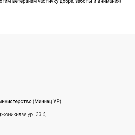
гим ветеранам частичку добра, заботы и внимания!
министерство (Миннац УР)
джоникидзе ур., 33 б,