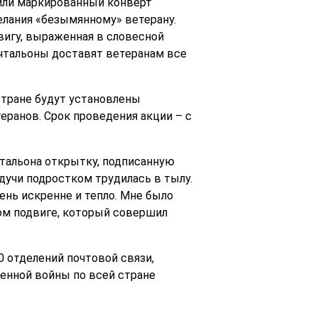
или маркированный конверт
елания «безымянному» ветерану.
вигу, выраженная в словесной
очтальоны доставят ветеранам все
стране будут установлены
еранов. Срок проведения акции – с
чтальона открытку, подписанную
дучи подростком трудилась в тылу.
чень искренне и тепло. Мне было
ком подвиге, который совершил
0 отделений почтовой связи,
венной войны по всей стране