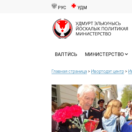
РУС
УДМ
ВАЛТӤСЬ
МИНИСТЕРСТВО
Главная страница
>
Ивортодэт центр
>
И