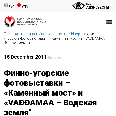
РУС
УДМ
Главная страница
>
Ивортодэт центр
>
Иворъёс
>
Финно-
угорские фотовыставки – «Каменный мост» и «VAĐĐAMAA –
Водская земля"
15 December 2011
Иворъёс
Финно-угорские
фотовыставки –
«Каменный мост» и
«VAĐĐAMAA – Водская
земля"