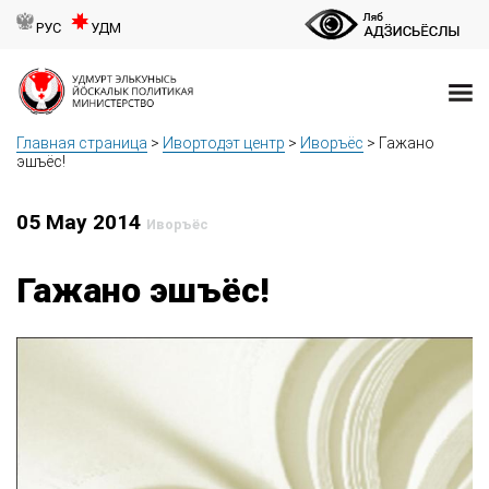
РУС
УДМ
Главная страница
>
Ивортодэт центр
>
Иворъёс
>
Гажано
эшъёс!
05 May 2014
Иворъёс
Гажано эшъёс!