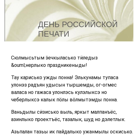
Сюлмысьтым ӟечкыласько тӥледыз
&ouml;нерлыко праздникеныды!
Тау карисько ужды понна! Элькунамы тупаса
улонэз радъян удысын тыршемды, ог-огмес
валаса но гажаса улонлэсь кулэлыксэ но
чеберлыксэ калык пӧлы вӧлмытэмды понна.
Ваньдылы сӥзисько выль, яркыт малпанъёс,
азинлыко проектъёс, тазалык, шуд но дэлетлык.
Азьпалан тазьы ик пайдалыко ужанмылы оскисько.