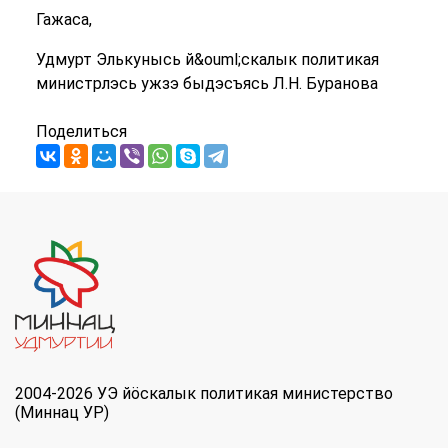
Гажаса,
Удмурт Элькунысь й&ouml;скалык политикая
министрлэсь ужзэ быдэсъясь Л.Н. Буранова
Поделиться
2004-2026 УЭ йöскалык политикая министерство
(Миннац УР)