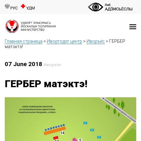
РУС
УДМ
Главная страница
>
Ивортодэт центр
>
Иворъёс
>
ГЕРБЕР
матэктэ!
07 June 2018
Иворъёс
ГЕРБЕР матэктэ!