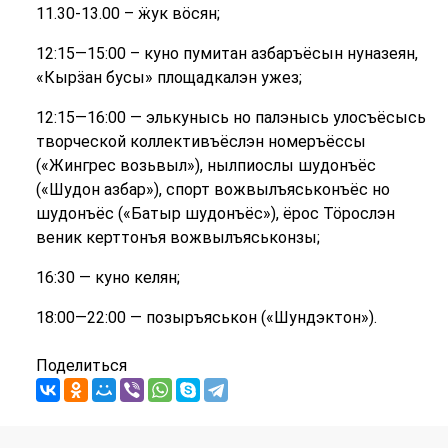
11.30-13.00 – ӝук вӧсян;
12:15—15:00 – куно пумитан азбаръёсын нуназеян,
«Кырӟан бусы» площадкалэн ужез;
12:15—16:00 — элькунысь но палэнысь улосъёсысь
творческой коллективъёслэн номеръёссы
(«Жингрес возьвыл»), нылпиослы шудонъёс
(«Шудон азбар»), спорт вожвылъяськонъёс но
шудонъёс («Батыр шудонъёс»), ёрос Тӧрослэн
веник керттонъя вожвылъяськонзы;
16:30 — куно келян;
18:00—22:00 — позыръяськон («Шундэктон»).
Поделиться