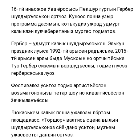
16-тӥ инвожое Ува ёросысь Пекшур гуртын Гербер
шулдыръяськон ортчоз. Куноос понна узыр
программа дасямын, котькудӥз ужрад удмурт
калыклэн лулчеберетэныз мургес тодматоз.
Гербер – удмурт калык шулдыръяськон. Элькун
праздник луыса 1992-тӥ арысен радъяське. 2015-
тӥ арысен арлы быдэ Мускоын но ортчытӥське.
Туэ Гербер сӥземын воршудъёслы, тодметпусэз
герберсяська луоз.
Фестивалез усьтоз тодмо артистъёслэн
возьматонэнызы тетар шоу но кивалтӥсьёслэн
ӟечкыланъёссы.
Люкаськем калык понна ужалозы пӧртэм
площадкаос. «Тӧршор» валтӥсь сцена вылын
шулдыръяськонэз сӥё-дано усьтон, музъем
ужасьёсты данъян ортчоз.