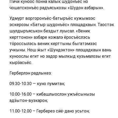
Пичи куноос понна калык шудонъёс но
ӵошатсконъёс радъяськозы «Шудон азбарын».
Удмурт воргоронъёс-батыръёс кужымзэс
эскерозы «Батыр шудонъёс» площадкаын. Таостэк
шулдыръяськон бездыт луысал. «Веник
керттонон» азбаре кожалэ ёросъёслэсь
тӧроссылэсь веник керттыны быгатэмзэс
учкыны. Нош ӝыт «Шундэктон» площадкаын вань
куноослы егит но задор мылкыд кузьмалозы егит
кырӟасьёс.
Герберлэн радлыкез:
09.30-10.30 — куно пумитан;
10.00-16.00 – кибашлыослэн ужъёсынызы
адӟытон-вузкарон;
11.00-12.00 – Герберез сӥё-дано усьтон;