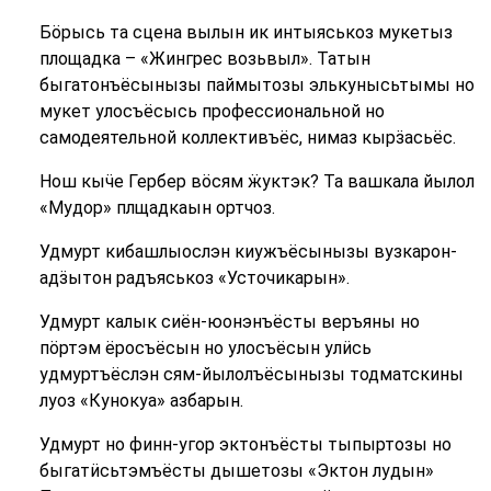
Бӧрысь та сцена вылын ик интыяськоз мукетыз
площадка – «Жингрес возьвыл». Татын
быгатонъёсынызы паймытозы элькунысьтымы но
мукет улосъёсысь профессиональной но
самодеятельной коллективъёс, нимаз кырӟасьёс.
Нош кыӵе Гербер вӧсям ӝуктэк? Та вашкала йылол
«Мудор» плщадкаын ортчоз.
Удмурт кибашлыослэн киужъёсынызы вузкарон-
адӟытон радъяськоз «Усточикарын».
Удмурт калык сиён-юонэнъёсты веръяны но
пӧртэм ёросъёсын но улосъёсын улӥсь
удмуртъёслэн сям-йылолъёсынызы тодматскины
луоз «Кунокуа» азбарын.
Удмурт но финн-угор эктонъёсты тыпыртозы но
быгатӥсьтэмъёсты дышетозы «Эктон лудын»