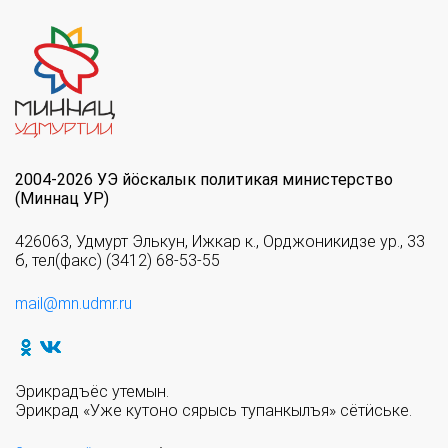
2004-2026 УЭ йöскалык политикая министерство
(Миннац УР)
426063, Удмурт Элькун, Ижкар к., Орджоникидзе ур., 33
б, тел(факс) (3412) 68-53-55
mail@mn.udmr.ru
Эрикрадъёс утемын.
Эрикрад «Уже кутоно сярысь тупанкылъя» сётӥське.