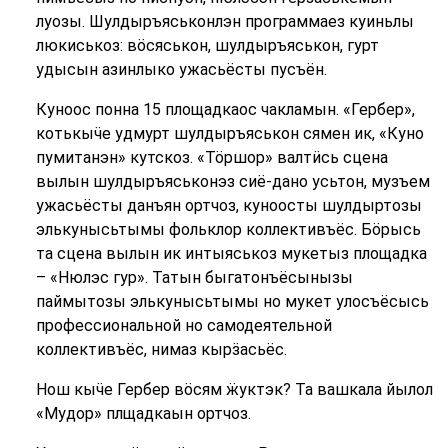
луозы. Шулдыръяськонлэн программаез куиньлы
люкиськоз: вӧсяськон, шулдыръяськон, гурт
удысын азинлыко ужасьёсты пусъён.
Куноос понна 15 площадкаос чакламын. «Гербер»,
котькыӵе удмурт шулдыръяськон сямен ик, «Куно
пумитанэн» кутскоз. «Тӧршор» валтӥсь сцена
вылын шулдыръяськонэз сиё-дано усьтон, музъем
ужасьёсты данъян ортчоз, куноосты шулдыртозы
элькунысьтымы фольклор коллективъёс. Бӧрысь
та сцена вылын ик интыяськоз мукетыз площадка
– «Нюлэс гур». Татын быгатонъёсынызы
паймытозы элькунысьтымы но мукет улосъёсысь
профессиональной но самодеятельной
коллективъёс, нимаз кырӟасьёс.
Нош кыӵе Гербер вӧсям ӝуктэк? Та вашкала йылол
«Мудор» плщадкаын ортчоз.