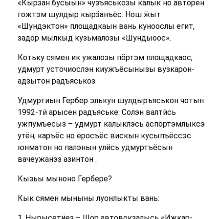
«Кырӟан бусыын» чузъяськозы калык но авторен
гожтэм шулдыр кырӟанъёс. Нош ӝыт
«Шундэктон» площадкаын вань куноослы егит,
задор мылкыд кузьмалозы «Шундыоос».
Котьку сямен ик ужалозы пӧртэм площадкаос,
удмурт усточиослэн киужъёсынызы вузкарон-
адӟытон радъяськоз
Удмуртиын Гербер элькун шулдыръяськон чотын
1992-тӥ арысен радъяське. Солэн валтӥсь
ужпумъёсыз – удмурт калыклэсь аспӧртэмлыксэ
утён, каръёс но ёросъёс вискын кусыпъёссэс
юнматон но палэнын улӥсь удмуртъёсын
вачеужанэз азинтон .
Кызьы мыноно Гербере?
Кык сямен мыныны луонлыкты вань:
1. Нырысетӥез – Шор автовокзалысь «Ижкар-