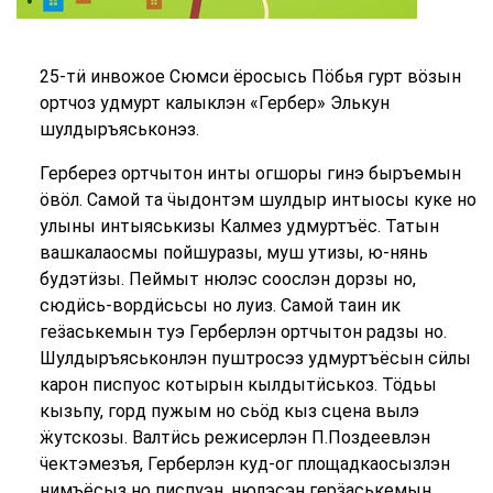
25-тӥ инвожое Сюмси ёросысь Пӧбья гурт вӧзын
ортчоз удмурт калыклэн «Гербер» Элькун
шулдыръяськонэз.
Герберез ортчытон инты огшоры гинэ быръемын
ӧвӧл. Самой та ӵыдонтэм шулдыр интыосы куке но
улыны интыяськизы Калмез удмуртъёс. Татын
вашкалаосмы пойшуразы, муш утизы, ю-нянь
будэтӥзы. Пеймыт нюлэс соослэн дорзы но,
сюдӥсь-вордӥсьсы но луиз. Самой таин ик
геӟаськемын туэ Герберлэн ортчытон радзы но.
Шулдыръяськонлэн пуштросэз удмуртъёсын сӥлы
карон писпуос котырын кылдытӥськоз. Тӧдьы
кызьпу, горд пужым но сьӧд кыз сцена вылэ
ӝутскозы. Валтӥсь режисерлэн П.Поздеевлэн
ӵектэмезъя, Герберлэн куд-ог площадкаосызлэн
нимъёсыз но писпуэн, нюлэсэн герӟаськемын