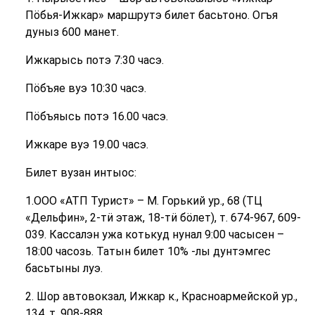
Пӧбья-Ижкар» маршрутэ билет басьтоно. Огъя
дуныз 600 манет.
Ижкарысь потэ 7:30 часэ.
Пӧбъяе вуэ 10:30 часэ.
Пӧбъяысь потэ 16.00 часэ.
Ижкаре вуэ 19.00 часэ.
Билет вузан интыос:
1.ООО «АТП Турист» – М. Горький ур., 68 (ТЦ
«Дельфин», 2-тӥ этаж, 18-тӥ бӧлет), т. 674-967, 609-
039. Кассалэн ужа котькуд нунал 9:00 часысен –
18:00 часозь. Татын билет 10% -лы дунтэмгес
басьтыны луэ.
2. Шор автовокзал, Ижкар к., Красноармейской ур.,
134, т. 908-888.