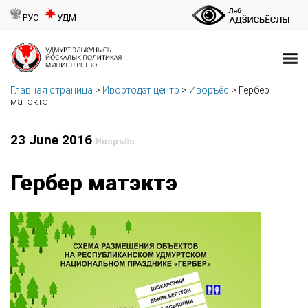
РУС
УДМ
Главная страница
>
Ивортодэт центр
>
Иворъёс
>
Гербер
матэктэ
23 June 2016
Иворъёс
Гербер матэктэ