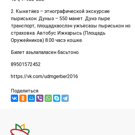
2. Кыкетӥез – этнографической экскурсие
пыриськон. Дуныз – 550 манет. Дунэ пыре
транспорт, площадкаослэн ужъёсазы пыриськон но
страховка. Автобус Ижкарысь (Площадь
Оружейников) 8.00 часэ кошке.
Билет азьлапаласен басьтоно.
89501572452
https://vk.com/udmgerber2016
Поделиться