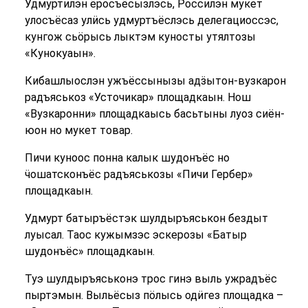
Удмуртилэн ёросъёсызлэсь, Россилэн мукет
улосъёсаз улӥсь удмуртъёслэсь делегациоссэс,
кунгож сьӧрысь лыктэм куносты утялтозы
«Кунокуаын».
Кибашлыослэн ужъёссынызы адӟытон-вузкарон
радъяськоз «Усточикар» площадкаын. Нош
«Вузкаронни» площадкаысь басьтыны луоз сиён-
юон но мукет товар.
Пичи куноос понна калык шудонъёс но
ӵошатсконъёс радъяськозы «Пичи Гербер»
площадкаын.
Удмурт батыръёстэк шулдыръяськон бездыт
луысал. Таос кужымзэс эскерозы «Батыр
шудонъёс» площадкаын.
Туэ шулдыръяськонэ трос гинэ выль ужрадъёс
пыртэмын. Выльёсыз пӧлысь одӥгез площадка –