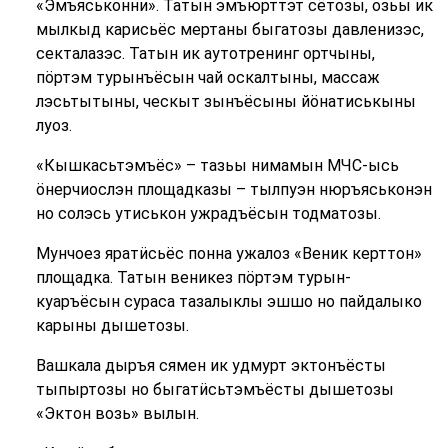
«Эмъяськонни». Татын эмъюрттэт сётозы, озьы ик
мылкыд карисьёс мертаны быгатозы давленизэс,
секталазэс. Татын ик аутотренинг ортчыны,
пӧртэм турынъёсын чай оскалтыны, массаж
лэсьтытыны, ческыт зынъёсыны йӧнатиськыны
луоз.
«Кышкасьтэмъёс» – тазьы нимамын МЧС-ысь
ӧнерчиослэн площадказы – тылпуэн нюръяськонэн
но солэсь утиськон ужрадъёсын тодматозы.
Мунчоез яратӥсьёс понна ужалоз «Веник керттон»
площадка. Татын веникез пӧртэм турын-
куаръёсын сураса тазалыклы эшшо но пайдалыко
карыны дышетозы.
Вашкала дыръя сямен ик удмурт эктонъёсты
тыпыртозы но быгатӥсьтэмъёсты дышетозы
«Эктон возь» вылын.