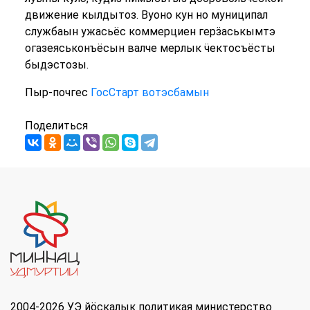
движение кылдытоз. Вуоно кун но муниципал
службаын ужасьёс коммерциен герӟаськымтэ
огазеяськонъёсын валче мерлык ӵектосъёсты
быдэстозы.
Пыр-почгес
ГосСтарт вотэсбамын
Поделиться
2004-2026 УЭ йöскалык политикая министерство