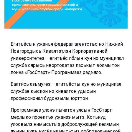
Егитъёсын ужанъя федерал агентство но Нижний
Новгородысь Кивалтэтлэн Корпоративной
университетез – егитъёс пӧлын кун но муниципал
служба сярысь ивортодэтэз паськыт вӧлмытон
понна «ГосСтарт» Программаез радъяло.
Валтӥсь азьмугез – егитъёсты кун но муниципал
службае кыскон но кивалтон удысын
профессионал будонзылы юрттон.
Программаез улонэ пычатон улсын ГосСтарт
мерлыко проектъя ужанзэ мытэ. Котькуд
улосвылэ нимысьтыз доброслужащей келямын
луыны кулэ, кудӥз нимысьтыз добровольческой