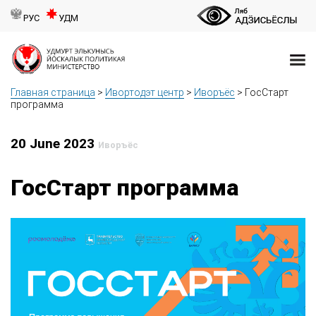
РУС
УДМ
Главная страница
>
Ивортодэт центр
>
Иворъёс
>
ГосСтарт
программа
20 June 2023
Иворъёс
ГосСтарт программа