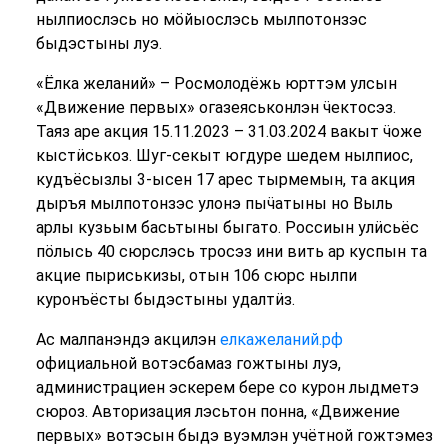
нылпиослэсь но мӧйыослэсь мылпотонзэс
быдэстыны луэ.
«Ёлка желаний» – Росмолодёжь юрттэм улсын
«Движение первых» огазеяськонлэн ӵектосэз.
Таяз аре акция 15.11.2023 – 31.03.2024 вакыт ӵоже
кыстӥськоз. Шуг-секыт югдуре шедем нылпиос,
кудъёсызлы 3-ысен 17 арес тырмемын, та акция
дыръя мылпотонзэс улонэ пыӵатыны но Выль
арлы кузьым басьтыны быгато. Россиын улӥсьёс
пӧлысь 40 сюрслэсь тросэз ини вить ар куспын та
акцие пыриськизы, отын 106 сюрс нылпи
куронъёсты быдэстыны удалтӥз.
Ас малпанэндэ акцилэн
елкажеланий.рф
официальной вотэсбамаз гожтыны луэ,
администрациен эскерем бере со курон лыдметэ
сюроз. Авторизация лэсьтон понна, «Движение
первых» вотэсын быдэ вуэмлэн учётной гожтэмез