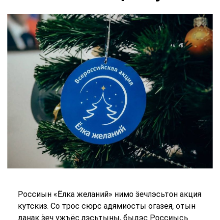
Россиын «Ёлка желаний» нимо ӟечлэсьтон акция
кутскиз. Со трос сюрс адямиосты огазея, отын
данак ӟеч ужъёс лэсьтыны, быдэс Россиысь