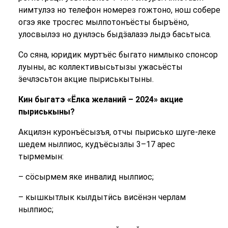
нимтулэз но телефон номерез гожтоно, нош собере
огзэ яке тросгес мылпотонъёсты быръёно,
улосвылэз но дунлэсь быдӟалазэ лыдэ басьтыса.
Со сяна, юридик муртъёс быгато нимлыко спонсор
луыны, ас коллективысьтызы ужасьёсты
ӟечлэсьтон акцие пыриськытыны.
Кин быгатэ «Ёлка желаний – 2024» акцие
пыриськыны?
Акцилэн куронъёсызъя, отчы пырисько шуге-леке
шедем нылпиос, кудъёсызлы 3–17 арес
тырмемын:
– сӧсырмем яке инвалид нылпиос;
– кышкытлык кылдытӥсь висёнэн черлам
нылпиос;