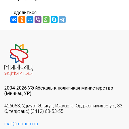
Поделиться
2004-2026 УЭ йöскалык политикая министерство
(Миннац УР)
426063, Удмурт Элькун, Ижкар к., Орджоникидзе ур., 33
б, тел(факс) (3412) 68-53-55
mail@mn.udmr.ru