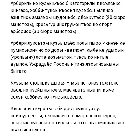
Арберилыко кузьымъёс 6 категорилы висъясько:
книгаос, хобби-тунсыкъёсъя вузъёс, нылпиез
азинтӥсь амалъем шудонъёс, дӥськутъёс (20 сюрс
манетозь), крезьгур инструментъёс но спорт
арбериос (30 сюрс манетозь).
Арбери луисьтэм кузьымъёс пӧлы пыро: «кинэн ке
пумиськон» но со доры «ветлон», кыӵе ке удысын
(«рольын») астэ возьматон, тунсыко интые
вуылон. Ужрадъёс Россиын гинэ лэсьтӥськыны
быгато.
Кузьым-сюрприз дыръя – мылпотонэз гожтоно
ӧвӧл, но пусйыны кулэ, мае яратэ нылпи, кыӵе
солэн хоббиез но тунсыкъёсыз.
Кыӵеосыз куронъёс быдэстэмын уз луэ:
пӧйшуръёсты, техникаез но смартфонэз курон,
озьы ик эмъяськон тӥрлыкъёсты, автомашина яке
квартира курон.