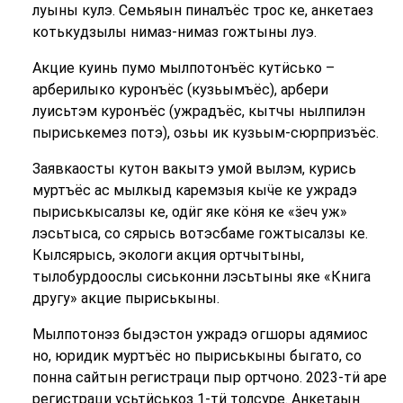
луыны кулэ. Семьяын пиналъёс трос ке, анкетаез
котькудзылы нимаз-нимаз гожтыны луэ.
Акцие куинь пумо мылпотонъёс кутӥсько –
арберилыко куронъёс (кузьымъёс), арбери
луисьтэм куронъёс (ужрадъёс, кытчы нылпилэн
пыриськемез потэ), озьы ик кузьым-сюрпризъёс.
Заявкаосты кутон вакытэ умой вылэм, курись
муртъёс ас мылкыд каремзыя кыӵе ке ужрадэ
пыриськысалзы ке, одӥг яке кӧня ке «ӟеч уж»
лэсьтыса, со сярысь вотэсбаме гожтысалзы ке.
Кылсярысь, экологи акция ортчытыны,
тылобурдоослы сиськонни лэсьтыны яке «Книга
другу» акцие пыриськыны.
Мылпотонэз быдэстон ужрадэ огшоры адямиос
но, юридик муртъёс но пыриськыны быгато, со
понна сайтын регистраци пыр ортчоно. 2023-тӥ аре
регистраци усьтӥськоз 1-тӥ толсуре. Анкетаын