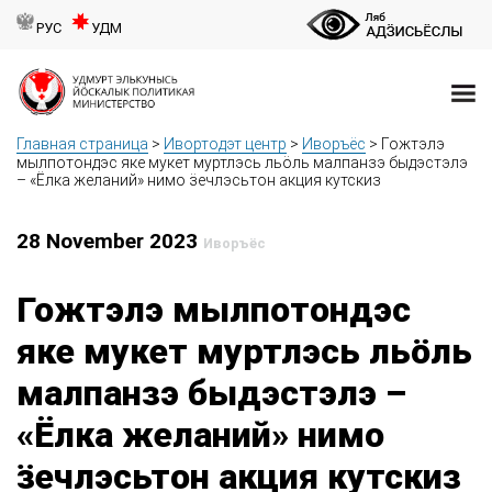
РУС
УДМ
Главная страница
>
Ивортодэт центр
>
Иворъёс
>
Гожтэлэ
мылпотондэс яке мукет муртлэсь льӧль малпанзэ быдэстэлэ
– «Ёлка желаний» нимо ӟечлэсьтон акция кутскиз
28 November 2023
Иворъёс
Гожтэлэ мылпотондэс
яке мукет муртлэсь льӧль
малпанзэ быдэстэлэ –
«Ёлка желаний» нимо
ӟечлэсьтон акция кутскиз