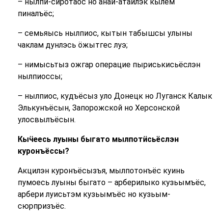
– нылпи-сиротаос но анай-атайлэк кылем
пиналъёс;
– семьяысь нылпиос, кытын табышсы улыны
чаклам дунлэсь ӧжытгес луэ;
– нимысьтыз ожгар операцие пыриськисьёслэн
нылпиоссы;
– нылпиос, кудъёсыз уло Донецк но Луганск Калык
Элькунъёсын, Запорожской но Херсонской
улосвылъёсын.
Кыӵеесь луыны быгато мылпотӥсьёслэн
куронъёссы?
Акцилэн куронъёсызъя, мылпотонъёс куинь
пумоесь луыны быгато – арберилыко кузьымъёс,
арбери луисьтэм кузьымъёс но кузьым-
сюрпризъёс.