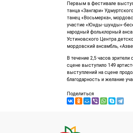
Первым в фестивале выступ
танца «Зангари» Удмуртского
танец «Восьмерка», мордовс
участие «Юнды-шунды»-бесе
народный фольклорный ансам
Устиновского Центра детско
мордовский ансамбль, «Азве
В течение 2,5 часов зрители
сцене выступило 149 артисто
выступлений на сцене продо
благодарность и желание уч
Поделиться