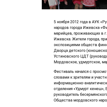
5 ноября 2012 года в АУК «Р
народов города Ижевска «Фи
марийцев, проживающих в г
Ижевска. Жители города, п
экспозициями обществ финно
Дворца детского (юношеского
Устиновского ЦДТ (руководит
Мордовское, удмуртское, ма
Фестиваль начался с просмо
словами к зрителям и участн
информационно-аналитическо
отделения «Удмурт кенеш», Е
руководитель бесермянского
Общества мордовского народ