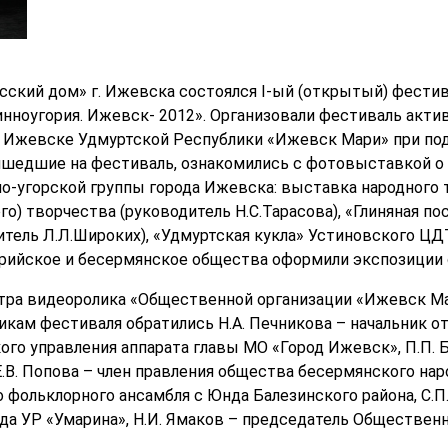
усский дом» г. Ижевска состоялся I-ый (открытый) фести
нноугория. Ижевск- 2012». Организовали фестиваль акт
. Ижевске Удмуртской Республики «Ижевск Мари» при по
ришедшие на фестиваль, ознакомились с фотовыставкой о
-угорской группы города Ижевска: выставка народного 
) творчества (руководитель Н.С.Тарасова), «Глиняная по
ель Л.Л.Широких), «Удмуртская кукла» Устиновского ЦДТ 
рийское и бесермянское общества оформили экспозиции о
тра видеоролика «Общественной организации «Ижевск Ма
икам фестиваля обратились Н.А. Печникова – начальник от
го управления аппарата главы МО «Город Ижевск», П.П. 
.В. Попова – член правления общества бесермянского народ
 фольклорного ансамбля с Юнда Балезинского района, С.П
а УР «Умарина», Н.И. Ямаков – председатель Обществен