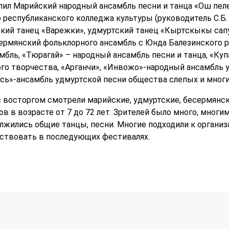
ил Марийский народный ансамбль песни и танца «Ош пел
 республиканского колледжа культуры (руководитель С.Б.
кий танец «Варежки», удмуртский танец «Кыртскыкы сапу
рмянский фольклорного ансамбль с Юнда Балезинского р
бль, «Тюрагай» – народный ансамбль песни и танца, «Куп
го творчества, «Арганчи», «Инвожо»-народный ансамбль у
сь»-ансамбль удмуртской песни общества слепых и многи
 с восторгом смотрели марийские, удмуртские, бесермянс
в в возрасте от 7 до 72 лет. Зрителей было много, многи
лжились общие танцы, песни. Многие подходили к органи
аствовать в последующих фестивалях.