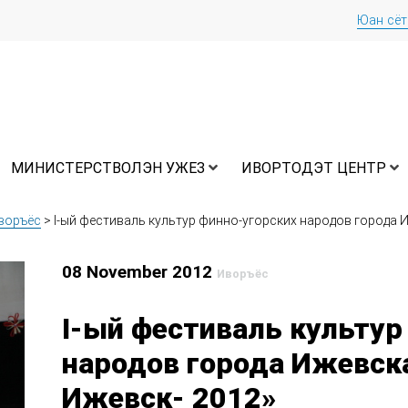
Юан сё
МИНИСТЕРСТВОЛЭН УЖЕЗ
ИВОРТОДЭТ ЦЕНТР
воръёс
>
I-ый фестиваль культур финно-угорских народов города 
08 November 2012
Иворъёс
I-ый фестиваль культур
народов города Ижевск
Ижевск- 2012»