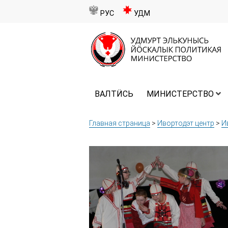
РУС
УДМ
ВАЛТӤСЬ
МИНИСТЕРСТВО
Главная страница
>
Ивортодэт центр
>
И