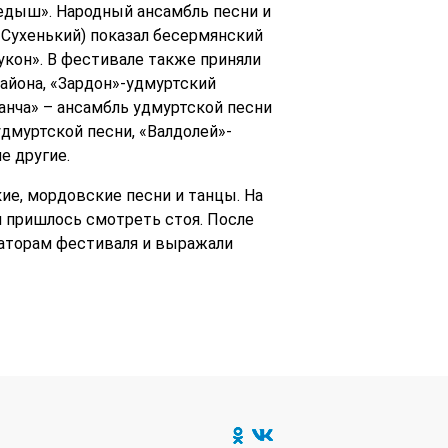
едыш». Народный ансамбль песни и
 Сухенький) показал бесермянский
кон». В фестивале также приняли
айона, «Зардон»-удмуртский
анча» – ансамбль удмуртской песни
дмуртской песни, «Валдолей»-
е другие.
кие, мордовские песни и танцы. На
м пришлось смотреть стоя. После
заторам фестиваля и выражали