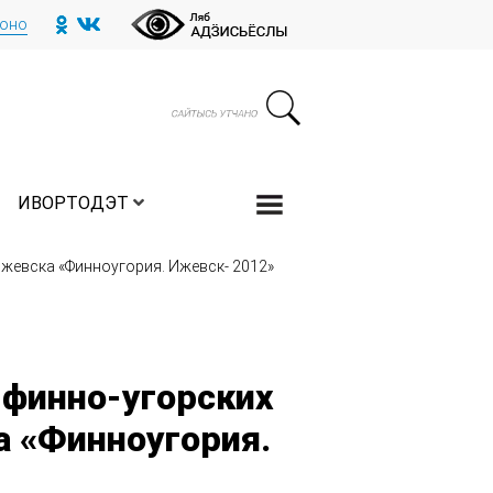
тоно
ИВОРТОДЭТ
Ижевска «Финноугория. Ижевск- 2012»
 финно-угорских
а «Финноугория.