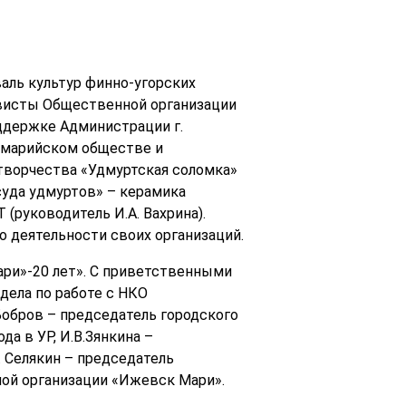
валь культур финно-угорских
ивисты Общественной организации
ддержке Администрации г.
 марийском обществе и
творчества «Удмуртская соломка»
суда удмуртов» – керамика
(руководитель И.А. Вахрина).
 деятельности своих организаций.
ри»-20 лет». С приветственными
дела по работе с НКО
Бобров – председатель городского
а в УР, И.В.Зянкина –
. Селякин – председатель
ной организации «Ижевск Мари».