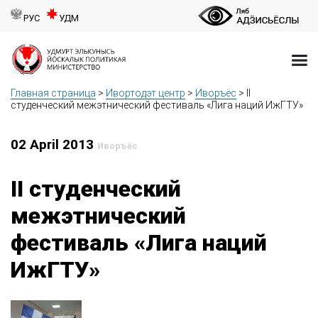
РУС
УДМ
Главная страница
>
Ивортодэт центр
>
Иворъёс
>
II
студенческий межэтнический фестиваль «Лига наций ИжГТУ»
02 April 2013
Иворъёс
II студенческий
межэтнический
фестиваль «Лига наций
ИжГТУ»