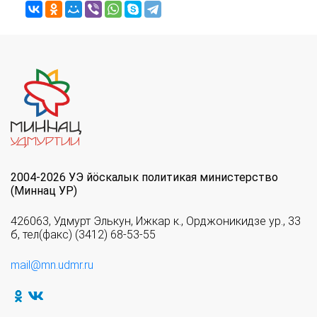
2004-2026 УЭ йöскалык политикая министерство
(Миннац УР)
426063, Удмурт Элькун, Ижкар к., Орджоникидзе ур., 33
б, тел(факс) (3412) 68-53-55
mail@mn.udmr.ru