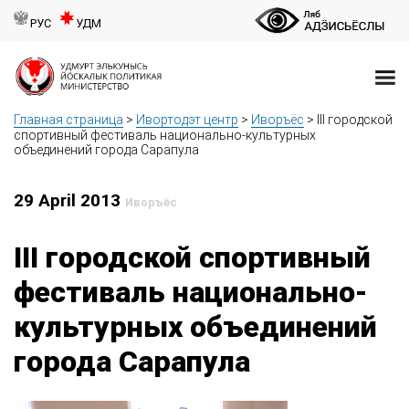
РУС
УДМ
Главная страница
>
Ивортодэт центр
>
Иворъёс
>
III городской
спортивный фестиваль национально-культурных
объединений города Сарапула
29 April 2013
Иворъёс
III городской спортивный
фестиваль национально-
культурных объединений
города Сарапула