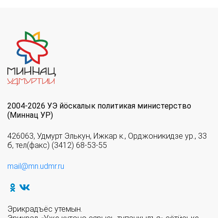
2004-2026 УЭ йöскалык политикая министерство
(Миннац УР)
426063, Удмурт Элькун, Ижкар к., Орджоникидзе ур., 33
б, тел(факс) (3412) 68-53-55
mail@mn.udmr.ru
Эрикрадъёс утемын.