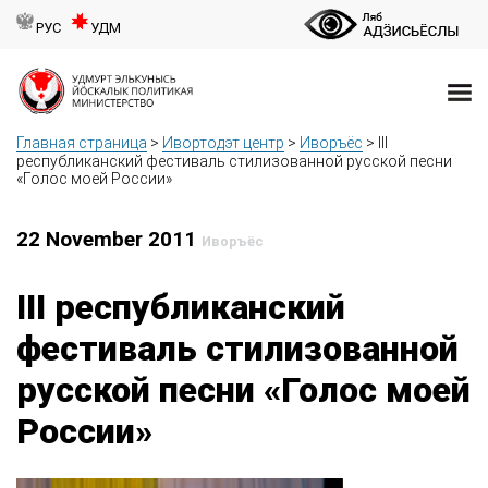
РУС
УДМ
Главная страница
>
Ивортодэт центр
>
Иворъёс
>
III
республиканский фестиваль стилизованной русской песни
«Голос моей России»
22 November 2011
Иворъёс
III республиканский
фестиваль стилизованной
русской песни «Голос моей
России»