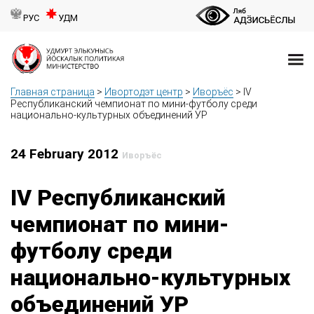
РУС
УДМ
Главная страница
>
Ивортодэт центр
>
Иворъёс
>
IV
Республиканский чемпионат по мини-футболу среди
национально-культурных объединений УР
24 February 2012
Иворъёс
IV Республиканский
чемпионат по мини-
футболу среди
национально-культурных
объединений УР