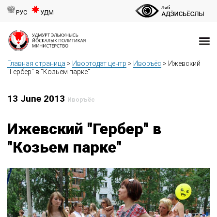
РУС
УДМ
Главная страница
>
Ивортодэт центр
>
Иворъёс
>
Ижевский
"Гербер" в "Козьем парке"
13 June 2013
Иворъёс
Ижевский "Гербер" в
"Козьем парке"