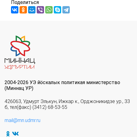
Поделиться
2004-2026 УЭ йöскалык политикая министерство
(Миннац УР)
426063, Удмурт Элькун, Ижкар к., Орджоникидзе ур., 33
б, тел(факс) (3412) 68-53-55
mail@mn.udmr.ru