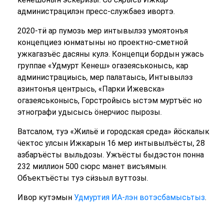
администрацилэн пресс-службаез ивортэ.
2020-тӥ ар пумозь мер интывылэз умоятонъя
концепциез юнматыны но проектно-сметной
ужкагазъёс дасяны кулэ. Концепци бордын ужась
группае «Удмурт Кенеш» огазеяськонысь, кар
администрациысь, мер палатаысь, Интывылэз
азинтонъя центрысь, «Парки Ижевска»
огазеяськонысь, Горстройысь ыстэм муртъёс но
этнографи удысысь ӧнерчиос пырозы.
Ватсалом, туэ «Жильё и городская среда» йӧскалык
ӵектос улсын Ижкарын 16 мер интывылъёсты, 28
азбаръёсты выльдозы. Ужъёсты быдэстон понна
232 миллион 500 сюрс манет висъямын.
Объектъёсты туэ сӥзьыл вуттозы.
Ивор кутэмын
Удмуртия ИА-лэн вотэсбамысьтыз
.