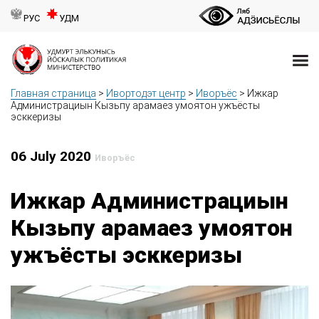
РУС
УДМ
Главная страница
>
Ивортодэт центр
>
Иворъёс
>
Ижкар
Администрациын Кызьпу арамаез умоятон ужъёсты
эсккеризы
06 July 2020
Иворъёс
Ижкар Администрациын
Кызьпу арамаез умоятон
ужъёсты эсккеризы