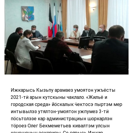
Ижкарысь Кызьпу арамаез умоятон ужъёсты
2021-тӥ арын кутскыны чаклало. «Жильё и
городская среда» йӧскалык ӵектосэ пыртэм мер
интывылэз утялтон-умоятон ужпумез 3-тӥ
пӧсьтолэзе кар администрациын шоркарлэн
тӧроез Олег Бекмеметьев кивалтэм улсын
кенешонын эскеризы. Со сярысь Ижкар