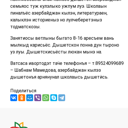
семьяос туж кулэлыко ужпум луэ. Школаын
пиналъёс азербайджан кылэн, литератураен,
калыклэн историеныз но лулчеберетэныз
тодматскозы.
Занятиосы ветлыны быгато 8-16 аресъем вань
мылкыд карисьёс. Дышетскон понна дун тыроно
уз луы. Дышетскисьёсты люкан мынэ на.
Ватсаса ивортодэт таӵе телефонъя – т.89524099689
– Шабнам Мамедова, азербайджан кылэз
дышетонъя арнянунал школаысь дышетӥсь.
Поделиться