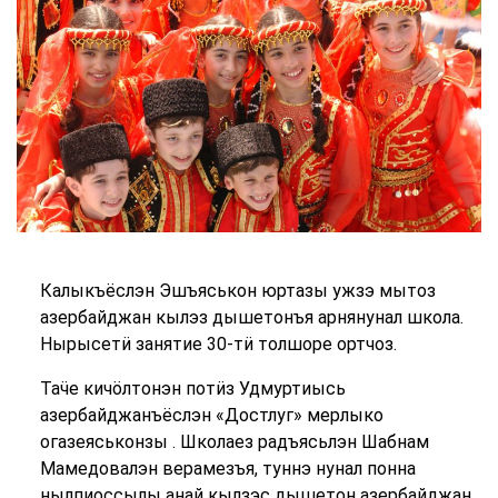
Калыкъёслэн Эшъяськон юртазы ужзэ мытоз
азербайджан кылэз дышетонъя арнянунал школа.
Нырысетӥ занятие 30-тӥ толшоре ортчоз.
Таӵе кичӧлтонэн потӥз Удмуртиысь
азербайджанъёслэн «Достлуг» мерлыко
огазеяськонзы . Школаез радъясьлэн Шабнам
Мамедовалэн верамезъя, туннэ нунал понна
нылпиоссылы анай кылзэс дышетон азербайджан