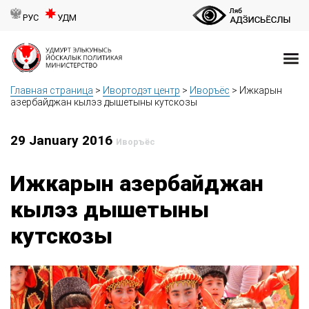
РУС
УДМ
Главная страница
>
Ивортодэт центр
>
Иворъёс
>
Ижкарын
азербайджан кылэз дышетыны кутскозы
29 January 2016
Иворъёс
Ижкарын азербайджан
кылэз дышетыны
кутскозы