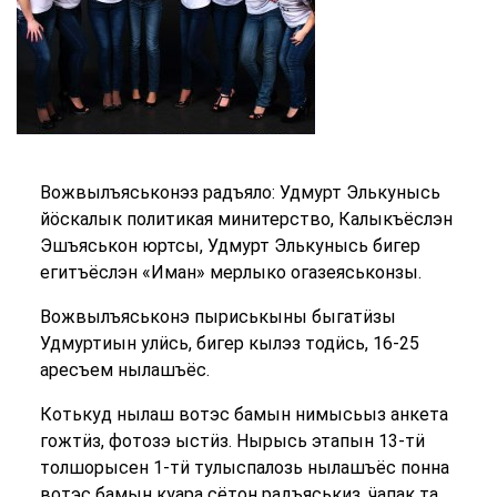
Вожвылъяськонэз радъяло: Удмурт Элькунысь
йӧскалык политикая минитерство, Калыкъёслэн
Эшъяськон юртсы, Удмурт Элькунысь бигер
егитъёслэн «Иман» мерлыко огазеяськонзы.
Вожвылъяськонэ пыриськыны быгатӥзы
Удмуртиын улӥсь, бигер кылэз тодӥсь, 16-25
аресъем нылашъёс.
Котькуд нылаш вотэс бамын нимысьыз анкета
гожтӥз, фотозэ ыстӥз. Нырысь этапын 13-тӥ
толшорысен 1-тӥ тулыспалозь нылашъёс понна
вотэс бамын куара сётон радъяськиз, ӵапак та