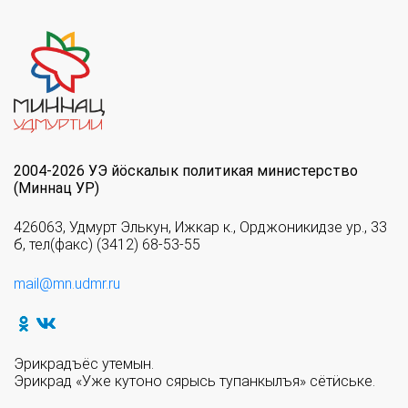
2004-2026 УЭ йöскалык политикая министерство
(Миннац УР)
426063, Удмурт Элькун, Ижкар к., Орджоникидзе ур., 33
б, тел(факс) (3412) 68-53-55
mail@mn.udmr.ru
Эрикрадъёс утемын.
Эрикрад «Уже кутоно сярысь тупанкылъя» сётӥське.