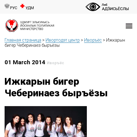
РУС
УДМ
Главная страница
>
Ивортодэт центр
>
Иворъёс
>
Ижкарын
бигер Чеберинаез быръёзы
01 March 2014
Иворъёс
Ижкарын бигер
Чеберинаез быръёзы