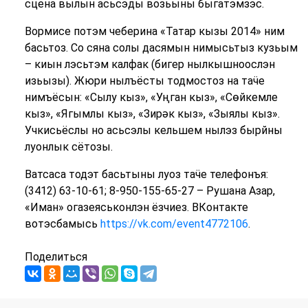
сцена вылын асьсэды возьыны быгатэмзэс.
Вормисе потэм чеберина «Татар кызы 2014» ним
басьтоз. Со сяна солы дасямын нимысьтыз кузьым
– киын лэсьтэм калфак (бигер нылкышноослэн
изьызы). Жюри нылъёсты тодмостоз на таӵе
нимъёсын: «Сылу кыз», «Уңган кыз», «Сөйкемле
кыз», «Ягымлы кыз», «Зирәк кыз», «Зыялы кыз».
Учкисьёслы но асьсэлы кельшем нылэз бырйны
луонлык сётозы.
Ватсаса тодэт басьтыны луоз таӵе телефонъя:
(3412) 63-10-61; 8-950-155-65-27 – Рушана Азар,
«Иман» огазеяськонлэн ёзчиез. ВКонтакте
вотэсбамысь
https://vk.com/event4772106
.
Поделиться