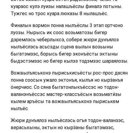
куараос кулэ луизы налашъёслы финалэ потыны.
Тужгес но трос куара люказы 8 нылашъёс.
Финалын вормон понна нылъёслы 3 этап ортчоно
луозы. Нырысь ик соос возьматозы бигер
дэремлэсь чеберлыксэ, собере жюри дунъялоз
нылъёслэсь асьсэды сцена вылын возьыны
быгатэмзэс, борысь бигер эконъёсты эктыны
быдэстэмзэс но бигер кылэз тодэмзэс шараялозы.
Вожвылъяськонэ пыриськисьёсты рос-прос дасян
понна соосын ужало эктонъя, кылъя но кырӟанъя
ӧнерчиос. Со сяна быгатонлыкъёссэс но тодон-
валанэнъёссэс мастер-классъёсын возьматӥзы
кылем аръёсы та вожвылъяськонэ пыриськем
нылъёс.
Жюри дунъялоз нылъёслэсь огъя тодон-валанзэс,
вераськыны, эктын но кырӟаны быгатэмзэс,