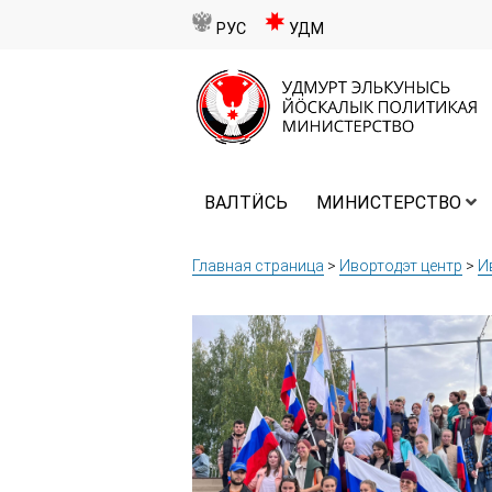
РУС
УДМ
ВАЛТӤСЬ
МИНИСТЕРСТВО
Главная страница
>
Ивортодэт центр
>
И