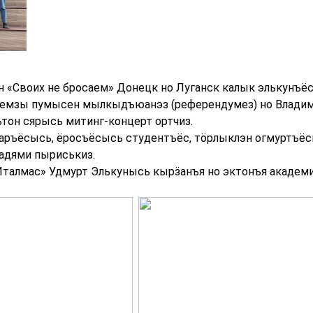
«Своих не бросаем» Донецк но Луганск калык элькунъёс
емзы пумысен мылкыдъюанэз (референдумез) но Владим
тон сярысь митинг-концерт ортчиз.
аръёсысь, ёросъёсысь студентъёс, тӧрлыклэн огмуртъёс
 адями пыриськиз.
талмас» Удмурт Элькунысь кырӟанъя но эктонъя академ