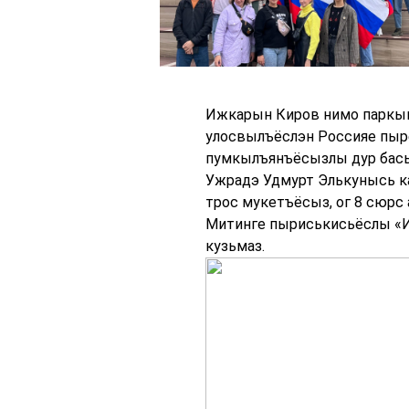
Ижкарын Киров нимо паркын 
улосвылъёслэн Россияе пыр
пумкылъянъёсызлы дур бась
Ужрадэ Удмурт Элькунысь к
трос мукетъёсыз, ог 8 сюрс
Митинге пыриськисьёслы «И
кузьмаз.