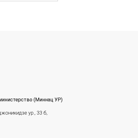
министерство (Миннац УР)
джоникидзе ур., 33 б,