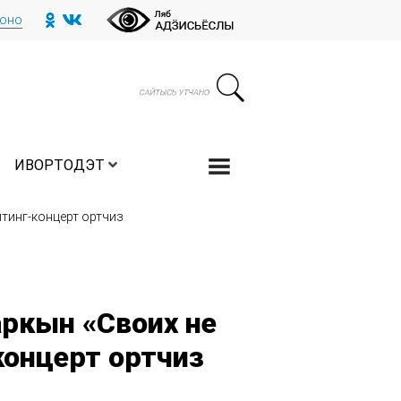
тоно
ИВОРТОДЭТ
тинг-концерт ортчиз
ркын «Своих не
концерт ортчиз