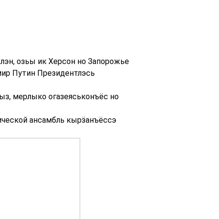
лэн, озьы ик Херсон но Запорожье
ир Путин Президентлэсь
ыз, мерлыко огазеяськонъёс но
ической ансамбль кырӟанъёссэ