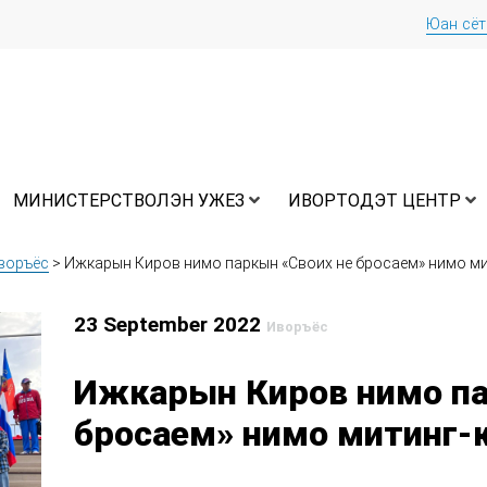
Юан сё
МИНИСТЕРСТВОЛЭН УЖЕЗ
ИВОРТОДЭТ ЦЕНТР
воръёс
>
Ижкарын Киров нимо паркын «Своих не бросаем» нимо ми
23 September 2022
Иворъёс
Ижкарын Киров нимо па
бросаем» нимо митинг-