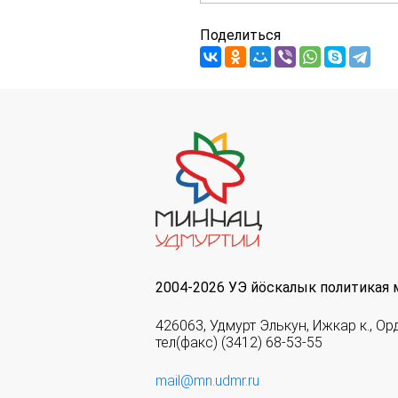
Поделиться
2004-2026 УЭ йöскалык политикая 
426063, Удмурт Элькун, Ижкар к., Ор
тел(факс) (3412) 68-53-55
mail@mn.udmr.ru