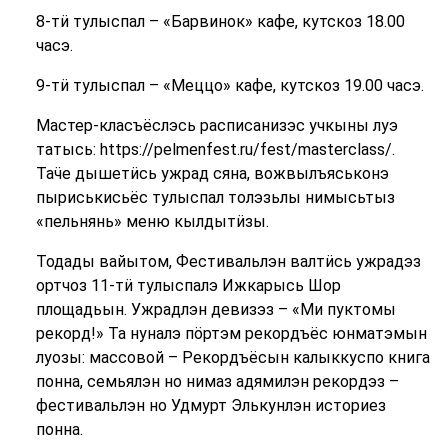
8-тӥ тулыспал – «Барвинок» кафе, кутскоз 18.00
часэ.
9-тӥ тулыспал – «Меццо» кафе, кутскоз 19.00 часэ.
Мастер-класъёслэсь расписанизэс учкыны луэ
татысь: https://pelmenfest.ru/fest/masterclass/.
Таӵе дышетӥсь ужрад сяна, вожвылъяськонэ
пыриськисьёс тулыспал толэзьлы нимысьтыз
«пельнянь» меню кылдытӥзы.
Тодады вайытом, Фестивальлэн валтӥсь ужрадэз
ортчоз 11-тӥ тулыспалэ Ижкарысь Шор
площадьын. Ужрадлэн девизэз – «Ми пуктомы
рекорд!» Та нуналэ пӧртэм рекордъёс юнматэмын
луозы: массовой – Рекордъёсын калыккуспо книга
понна, семьялэн но нимаз адямилэн рекордэз –
фестивальлэн но Удмурт Элькунлэн историез
понна.