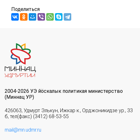
Поделиться
2004-2026 УЭ йöскалык политикая министерство
(Миннац УР)
426063, Удмурт Элькун, Ижкар к., Орджоникидзе ур., 33
б, тел(факс) (3412) 68-53-55
mail@mn.udmr.ru