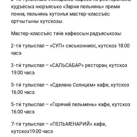
кудъёсыз нюръясько «Зарни пельнянь» преми
понна, пельнянь кутонъя мастер-классъёс
ортчытыны кутскозы.
Мастер-классъёс таӵе кафеосын радъяськозы:
2-тӥ тулыспал – «СУП» сиськонниос, кутскоз 18.00
часэ.
3-тӥ тулыспал – «САЛЬСАБАР» ресторан, кутскоз
19.00 часэ.
5-тӥ тулыспал – «Сделано Солнцем» кафе, кутскоз
16.00 часэ.
5-тӥ тулыспал – «Горячий пельмень» кафе, кутскоз
16.00 часэ.
7-тӥ тулыспал – «ПЕЛЬМЕНАРИЙ» кафе,
кутскоз19.00 часэ.