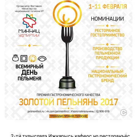
2-тӥ тулыспалэ Ижкарысь кафеос но ресторанъёс,