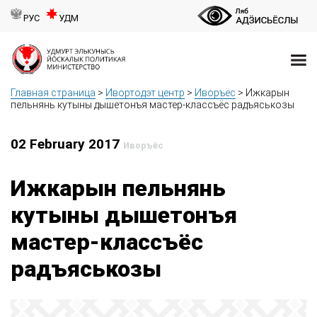
РУС
УДМ
Главная страница
>
Ивортодэт центр
>
Иворъёс
>
Ижкарын
пельнянь кутыны дышетонъя мастер-классъёс радъяськозы
02 February 2017
Иворъёс
Ижкарын пельнянь
кутыны дышетонъя
мастер-классъёс
радъяськозы