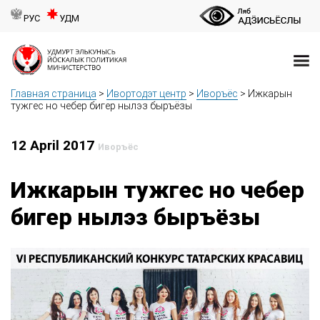
РУС
УДМ
Главная страница
>
Ивортодэт центр
>
Иворъёс
>
Ижкарын
тужгес но чебер бигер нылэз быръёзы
12 April 2017
Иворъёс
Ижкарын тужгес но чебер
бигер нылэз быръёзы