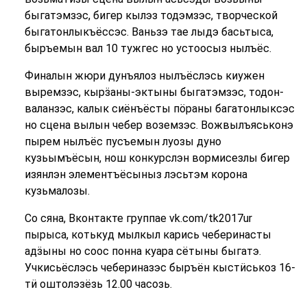
быгатэмзэс, бигер кылэз тодэмзэс, творческой
быгатонлыкъёссэс. Ваньзэ тае лыдэ басьтыса,
быръемын вал 10 тужгес но устоосыз нылъёс.
Финалын жюри дунъялоз нылъёслэсь киужен
выремзэс, кырӟаны-эктыны быгатэмзэс, тодон-
валанзэс, калык сиёнъёсты пӧраны багатонлыксэс
но сцена вылын чебер воземзэс. Вожвылъяськонэ
пырем нылъёс пусъемын луозы дуно
кузьымъёсын, нош конкурслэн вормисезлы бигер
изянлэн элементъёсыныз лэсьтэм корона
кузьмалозы.
Со сяна, Вконтакте группае vk.com/tk2017ur
пырыса, котькуд мылкыл карись чеберинасты
адӟыны но соос понна куара сётыны быгатэ.
Учкисьёслэсь чебериназэс быръён кыстӥськоз 16-
тӥ оштолэзёзь 12.00 часозь.