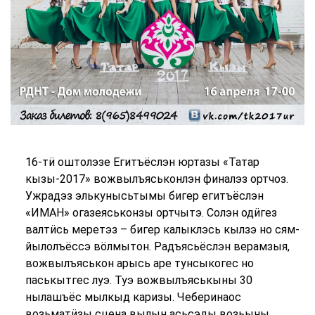
16-тӥ оштолэзе Егитъёслэн юртазы «Татар
кызы-2017» вожвылъяськонлэн финалэз ортчоз.
Ужрадэз элькунысьтымы бигер егитъёслэн
«ИМАН» огазеяськонзы ортчытэ. Солэн одӥгез
валтӥсь меретэз – бигер калыклэсь кылзэ но сям-
йылолъёссэ вӧлмытон. Радъясьёслэн верамзыя,
вожвылъяськон арысь аре тунсыкогес но
паськытгес луэ. Туэ вожвылъяськыны 30
нылашъёс мылкыд каризы. Чеберинаос
возьматӥзы сцена вылын асьсэды возьыны