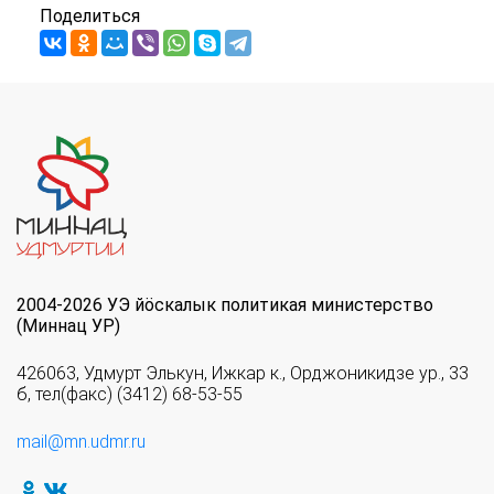
Поделиться
2004-2026 УЭ йöскалык политикая министерство
(Миннац УР)
426063, Удмурт Элькун, Ижкар к., Орджоникидзе ур., 33
б, тел(факс) (3412) 68-53-55
mail@mn.udmr.ru