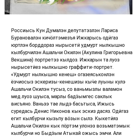
Россиысь Кун Думалэн депутатэзлэн Лариса
Бурановалэн кичöлтэмезъя Ижкарысь од
ӥ
газ
юртлэн борддораз нырысет
ӥ
удмурт нылкышно
кылбурчилэн Ашальчи Окилэн (Акулина Григорьевна
Векшина) портретэз кылдоз. Ижкарын та луоз
нырысет
ӥ
ез нылкышно граффити-портрет.
«Удмурт нылкышно кенеш» огазеяськонлэн
ёзчиосыз эскеризы-кенешизы кы
ӵ
е луыны кулэ
Ашальчи Окилэн тусыз, со ваньмызлы валамон
мед луоз шуыса, марлы бад
ӟ
ымгес саклык
висъяно. Ваньзэ тае лыдэ басьтыса, Ижысь
суредась Денис Никонов кык эскиз дасяз. Од
ӥ
газ
егит кылбурчи кызьпу в
ӧ
зын сылэ. Кыкет
ӥ
яз
Ашальчи Окилэн кык п
ӧ
ртэм улонэз возьматэмын:
кылбурчи но Быд
ӟ
ым Атыкай ожысь эмчи. Али