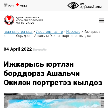
РУС
УДМ
Главная страница
>
Ивортодэт центр
>
Иворъёс
>
Ижкарысь
юртлэн борддораз Ашальчи Окилэн портретэз кылдоз
04 April 2022
Иворъёс
Ижкарысь юртлэн
борддораз Ашальчи
Окилэн портретэз кылдоз