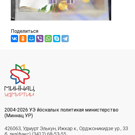
Поделиться
2004-2026 УЭ йöскалык политикая министерство
(Миннац УР)
426063, Удмурт Элькун, Ижкар к., Орджоникидзе ур., 33
б, тел(факс) (3412) 68-53-55