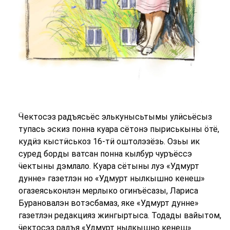
Ӵ
ектосэз радъясьёс элькунысьтымы ул
ӥ
сьёсыз
тупась эскиз понна куара сётонэ пыриськыны öтё,
куд
ӥ
з кыст
ӥ
ськоз 16-т
ӥ
оштолэзёзь. Озьы ик
суред борды ватсан понна кылбур чуръёссэ
ӵ
ектыны дэмлало. Куара сётыны луэ «Удмурт
дунне» газетлэн но «Удмурт нылкышно кенеш»
огазеяськонлэн мерлыко огинъёсазы, Лариса
Бурановалэн вотэсбамаз, яке «Удмурт дунне»
газетлэн редакцияз жингыртыса. Тодады вайытом,
ӵ
ектосэз радъя «Удмурт нылкышно кенеш»