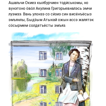
Ашальчи Окиез кылбурчиен тод
ӥ
ськомы, но
вунэтоно öвöл Акулина Григорьевналэсь эмчи
луэмзэ. Вань улонзэ со с
ӥ
зиз син висёнъёсыз
эмъянлы, Быд
ӟ
ым Атыкай ожын ассэ жалятэк
сöсырмем солдатъёсты эмъяз.