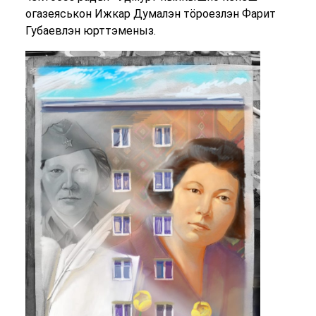
огазеяськон Ижкар Думалэн тöроезлэн Фарит
Губаевлэн юрттэменыз.