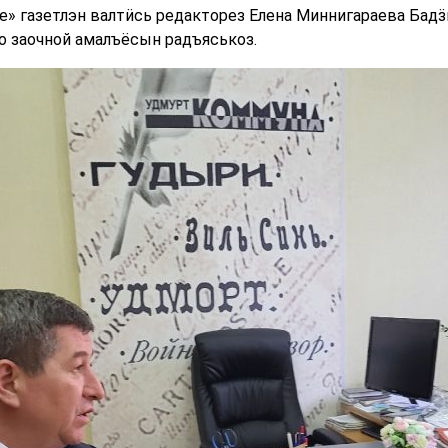
е» газетлэн валтӥсь редакторез Елена Миннигараева Бадӟ
но заочной амалъёсын радъяськоз.