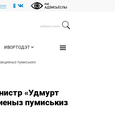
тоно
ИВОРТОДЭТ
дакциеныз пумиськиз
нистр «Удмурт
циеныз пумиськиз