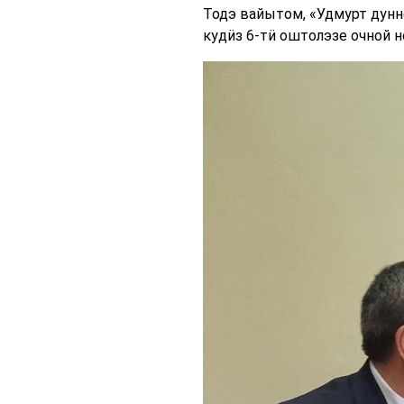
Тодэ вайытом, «Удмурт дунн
кудӥз 6-тӥ оштолэзе очной 