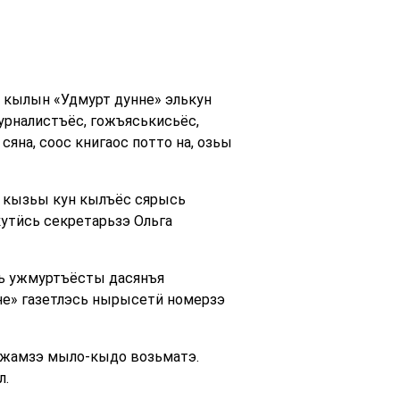
 кылын «Удмурт дунне» элькун
урналистъёс, гожъяськисьёс,
яна, соос книгаос потто на, озьы
, кызьы кун кылъёс сярысь
утӥсь секретарьзэ Ольга
сь ужмуртъёсты дасянъя
унне» газетлэсь нырысетӥ номерзэ
ужамзэ мыло-кыдо возьматэ.
л.