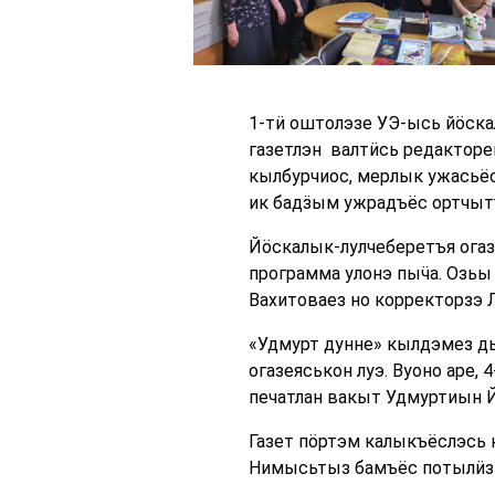
1-тӥ оштолэзе УЭ-ысь йӧска
газетлэн валтӥсь редакторе
кылбурчиос, мерлык ужасьёс 
ик бадӟым ужрадъёс ортчыт
Йӧскалык-лулчеберетъя огаз
программа улонэ пыӵа. Озьы
Вахитоваез но корректорзэ 
«Удмурт дунне» кылдэмез д
огазеяськон луэ. Вуоно аре,
печатлан вакыт Удмуртиын Й
Газет пӧртэм калыкъёслэсь
Нимысьтыз бамъёс потылӥзы