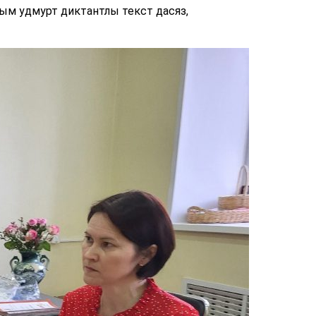
ым удмурт диктантлы текст дасяз,