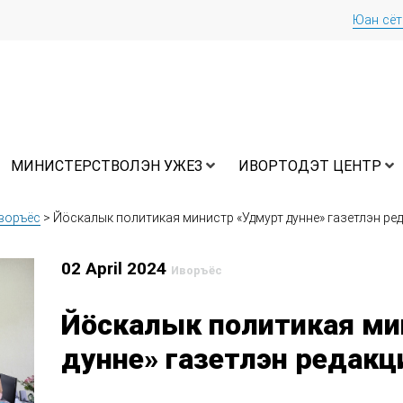
Юан сё
МИНИСТЕРСТВОЛЭН УЖЕЗ
ИВОРТОДЭТ ЦЕНТР
воръёс
>
Йӧскалык политикая министр «Удмурт дунне» газетлэн ре
02 April 2024
Иворъёс
Йӧскалык политикая ми
дунне» газетлэн редак