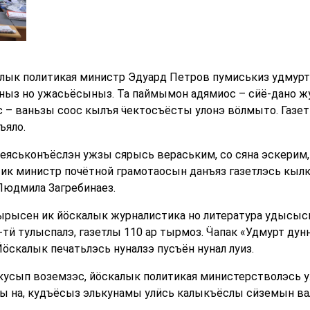
лык политикая министр Эдуард Петров пумиськиз удмурт
ныз но ужасьёсыныз. Та паймымон адямиос – сӥё-дано ж
– ваньзы соос кылъя ӵектосъёсты улонэ вӧлмыто. Газет с
ъяло.
еяськонъёслэн ужзы сярысь вераським, со сяна эскерим
 ик министр почётной грамотаосын данъяз газетлэсь кылк
Людмила Загребинаез.
ырысен ик йӧскалык журналистика но литература удысы
 4-тӥ тулыспалэ, газетлы 110 ар тырмоз. Ӵапак «Удмурт д
ӧскалык печатьлэсь нуналзэ пусъён нунал луиз.
 кусып воземзэс, йӧскалык политикая министерстволэсь 
 на, кудъёсыз элькунамы улӥсь калыкъёслы сӥземын ва