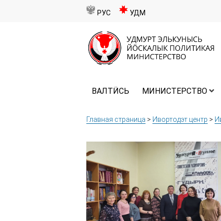
РУС
УДМ
ВАЛТӤСЬ
МИНИСТЕРСТВО
Главная страница
>
Ивортодэт центр
>
И