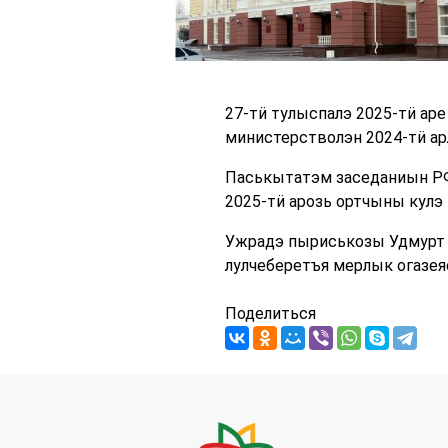
27-тӥ тулыспалэ 2025-тӥ ар
министерстволэн 2024-тӥ а
Паськытатэм заседаниын РФ
2025-тӥ арозь ортчыны кулэ 
Ужрадэ пыриськозы Удмурт 
лулчеберетъя мерлык огазе
Поделиться