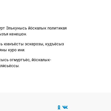
урт Элькунысь йӧскалык политикая
ызъя кенешон.
сь юанъёсты эскерозы, кудъёсыз
яны куро ини.
ысь огмуртъёс, йӧскалык-
тлӥсьёссы.