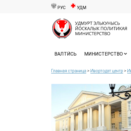
РУС
УДМ
ВАЛТӤСЬ
МИНИСТЕРСТВО
Главная страница
>
Ивортодэт центр
>
И