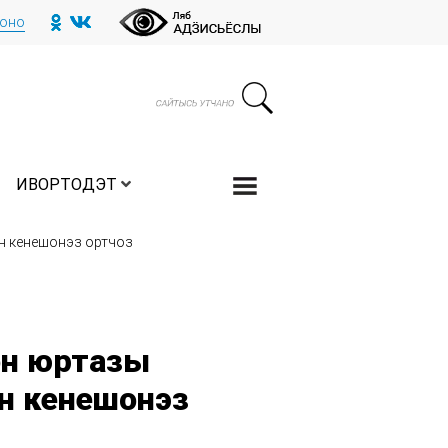
тоно
ИВОРТОДЭТ
н кенешонэз ортчоз
н юртазы
н кенешонэз