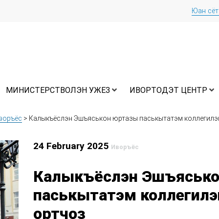
Юан сё
МИНИСТЕРСТВОЛЭН УЖЕЗ
ИВОРТОДЭТ ЦЕНТР
воръёс
>
Калыкъёслэн Эшъяськон юртазы паськытатэм коллегилэ
24 February 2025
Иворъёс
Калыкъёслэн Эшъясько
паськытатэм коллегилэ
ортчоз