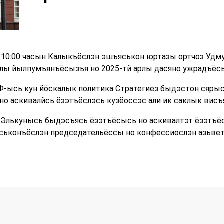
е 10:00 часын Калыкъёслэн эшъяськон юртазы ортчоз Удм
рлы йылпумъянъёсызъя но 2025-тӥ арлы дасяно ужрадъёс
-ысь кун йӧскалык политика Стратегиез быдэстон сяры
но аскивалӥсь ёзэтъёслэсь кузёоссэс али ик саклык висъ
Элькунысь быдэсъясь ёзэтъёсысь но аскивалтэт ёзэтъёс
яськонъёслэн председательёссы но конфессиослэн азьве