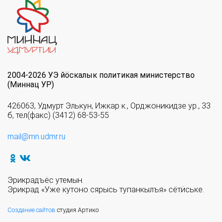
2004-2026 УЭ йöскалык политикая министерство
(Миннац УР)
426063, Удмурт Элькун, Ижкар к., Орджоникидзе ур., 33
б, тел(факс) (3412) 68-53-55
mail@mn.udmr.ru
Эрикрадъёс утемын.
Эрикрад «Уже кутоно сярысь тупанкылъя» сётӥське.
Создание сайтов
студия Артико