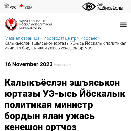
РУС
УДМ
Главная страница
>
Ивортодэт центр
>
Иворъёс
>
Калыкъёслэн эшъяськон юртазы УЭ-ысь Йӧскалык политикая
министр бордын ялан ужась кенешон ортчоз
16 November 2023
Иворъёс
Калыкъёслэн эшъяськон
юртазы УЭ-ысь Йӧскалык
политикая министр
бордын ялан ужась
кенешон ортчоз