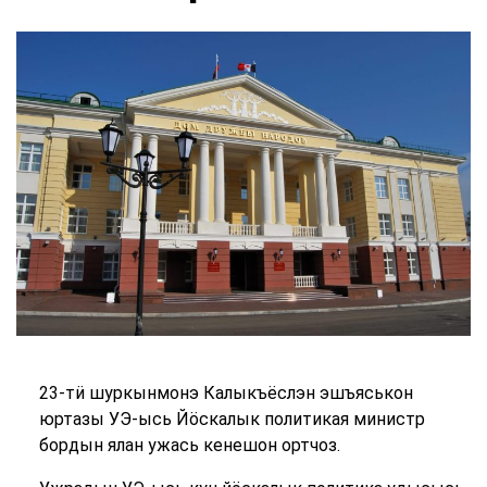
23-тӥ шуркынмонэ Калыкъёслэн эшъяськон
юртазы УЭ-ысь Йӧскалык политикая министр
бордын ялан ужась кенешон ортчоз.