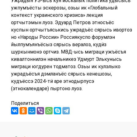
Ужрадын УЭ-ысь кун йӧскалык политика удысысь
ужпумъёсты эскерозы, озьы ик «Глобальный
контекст украинского кризиса» лекция
ортчытэмын луоз. Эдуард Петров этносъёс
куспын ортчытъяськись ужрадъёс сярысь ивортоз
но «Народы России» Россиякуспо форумлэн
йылпумъянъёсыз сярысь вералоз, кудӥз
шуркынмонэ ортчиз. МВД-ысь миграци ужъёсъя
кивалтоннилэн начальникез Удмурт Элькунысь
миграци югдурен тодматоз. Озьы ик кулэлыко
ужрадъёсъя дэмланъёс сярысь кенешозы,
кудъёссэ 2024-тӥ аре этнодырпусэ
(этнокалендаре) пыртоно луоз.
Поделиться