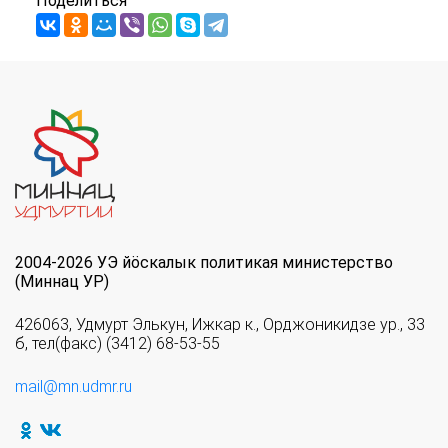
Поделиться
2004-2026 УЭ йöскалык политикая министерство
(Миннац УР)
426063, Удмурт Элькун, Ижкар к., Орджоникидзе ур., 33
б, тел(факс) (3412) 68-53-55
mail@mn.udmr.ru