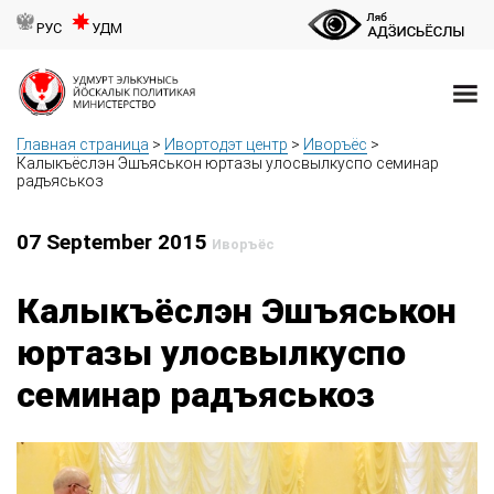
РУС
УДМ
Главная страница
>
Ивортодэт центр
>
Иворъёс
>
Калыкъёслэн Эшъяськон юртазы улосвылкуспо семинар
радъяськоз
07 September 2015
Иворъёс
Калыкъёслэн Эшъяськон
юртазы улосвылкуспо
семинар радъяськоз