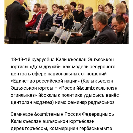
18-19-тӥ куарусёнэ Калыкъёслэн Эшъяськон
юртазы «Дом дружбы как модель ресурсного
центра в сфере национальных отношений
«Единство российской нации» (Калыкъёслэн
Эшъяськон юртсы – «Росси й&ouml;скалыклэн
огинлыкез» йӧскалык политика удысысь ванёс
центрлэн модэлез) нимо семинар радъяськоз.
Семинаре &ouml;темын Россия Федерациысь
Калыкъёслэн эшъяськон юртъёслэн
директоръёссы, коммерциен герӟаськымтэ