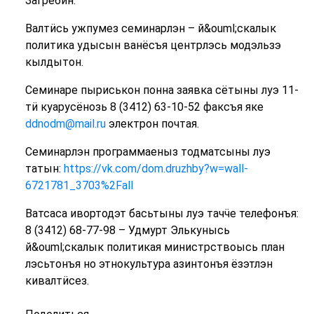
Загребин.
Валтӥсь ужпумез семинарлэн – й&ouml;скалык
политика удысын ванёсъя центрлэсь модэльзэ
кылдытон.
Семинаре пыриськон понна заявка сётыны луэ 11-
тӥ куарусёнозь 8 (3412) 63-10-52 факсъя яке
ddnodm@mail.ru
электрон почтая.
Семинарлэн программаеныз тодматсыны луэ
татын:
https://vk.com/dom.druzhby?w=wall-
6721781_3703%2Fall
Ватсаса ивортодэт басьтыны луэ тачӵе телефонъя:
8 (3412) 68-77-98 – Удмурт Элькунысь
й&ouml;скалык политикая министрствоысь план
лэсьтонъя но этнокультура азинтонъя ёзэтлэн
кивалтӥсез.