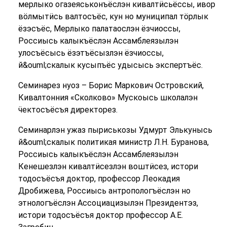
мерлыко огазеяськонъёслэн кивалтӥсьёссы, ивор
вӧлмытӥсь валтосъёс, кун но муниципал тӧрлык
ёзэсъёс, Мерлыко палатаослэн ёзчиоссы,
Россиысь калыкъёслэн Ассамблеязылэн
улосъёсысь ёзэтъёсызлэн ёзчиоссы,
й&ouml;скалык кусыпъёс удысысь экспертъёс.
Семинарез нуоз – Борис Маркович Островский,
Кивалтонния «Сколково» Мускоысь школалэн
ӵектосъёсъя директорез.
Семинарлэн ужаз пыриськозы Удмурт Элькунысь
й&ouml;скалык политикая министр Л.Н. Буранова,
Россиысь калыкъёслэн Ассамблеязылэн
Кенешезлэн кивалтӥсезлэн воштӥсез, истори
тодосъёсъя доктор, профессор Леокадия
Дробижева, Россиысь антропологъёслэн но
этнологъёслэн Ассоциацизылэн Президентэз,
истори тодосъёсъя доктор профессор А.Е.