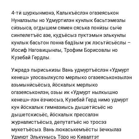
4-тӥ шуркынмонэ, Калыкъёслэн огазеяськон
Нуналзылы но Удмуртилэн кунлык басьтэмезлы
сӥзьыса, огдышем сямен сяська понӥзы сыӵе
синпелетъёс азе, кудъёсыз пуктэмын элькунлы
кунлык басьтон понна бадӟым уж лэсьтӥсьёслы –
Иосиф Наговицынлы, Трофим Борисовлы но
Кузебай Гердлы.
Ужрадэ пыриськизы Вань удмуртъёслэн «Удмурт
кенеш» улосвылкуспо мерлыко огазеяськонзылэн
азьмынӥсьёсыз, йӧскалык мерлыко
огазеяськонлэн, озьы ик «Удмурт нылкышно
кенеш»-лэн ёзчиосыз, Кузебай Герд нимо удмурт
кун йӧскалык гимназиысь дышетӥсьёс но
дышетскисьёс, йӧскалык прессалэн
журналистъёсыз, депутатъёс но тросэз
мукетъёсыз. Вань люкаськемъёсты ӟечкылаз
Удмурт Элькунысь Тӧро но Кивалтэт