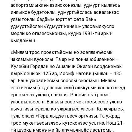
аспӧртэмлыклэн азинсконэзлы, удмурт кыллэсь
инлыксэ будэтонлы, удмуртъёслэсь асваланзэс
улӟытонлы бадӟым юрттэт сётэ Вань
удмуртъёслэн «Удмурт кенеш» улосвылкуспо
мерлыко огазеяськонзы, кудӥз 1991-тӥ арын
кылдэмын.
«Милям трос проектъёсмы но эсэпланъёсмы
чакламын вуонолы. Та ар ми понна юбилейной –
Кузебай Гердлэн но Ашальчи Окилэн вордскемзы
дырысенызы 125 ар, Иосиф Наговицынлэн – 135
ар. Вань ужрадъёсмы соослы сӥземын. Милям
ёзэтъёсмы (отделениосмы) элькунмылэн котькуд
ёросъёсаз ужало, озьы ик Россиысь тросаз
улосвылъёсын. Ваньзы соос ӵектосъёссэс улонэ
пыӵатӥзы кулэлыко ужрадъёс улсын. Кылсярысь,
тулыспалэ «Герд лыдӟетъёс» ортчизы. Та ужрад
трос мукетъёсызлэсь кутсконзэс усьтӥз. Нош 21-
тӥ шуркынмонэ ми йылпумъянъёс лэсьтомы,