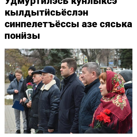
Удмуртилэсь кунлыксэ
кылдытӥсьёслэн
синпелетъёссы азе сяська
понӥзы