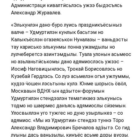
Администраци кивалтӥсьлэсь ужзэ быдэсъясь
Александр Журавлев.
«Элькунлэн дано-буро луись праздникъёсыныз
валче – Удмуртилэн кунлык басьтэм но
Калыкъёслэн огазеяськон Нуналазы – ваньдэсты
тау карисько элькунмы понна ужамдылы но
лулчеберетсэ азинтэмдылы. Туала улонын асьмеос
но азьланьтӥськомы дано адямиослэсь ужзэс –
Иосиф Наговицынлэсь, Трокай Борисовлэсь но
Кузебай Гердлэсь. Со луэ асьмелэн огъя ужпуммы,
кудзэ ӵошен лэсьтыны кулэ. Юнме шорысь ӧвӧл,
Москваын ВДНХ-ын адӟытон-форумын
Удмуртилэн стендэзлэн тематикаез элькунысь
тодмо но шаермес данъясь адямиослы сӥземын.
Улосвыллэн уго тужгес но дуно узырлыкез – со
адямиос. «Мы из Удмуртии» стендэз туннэ Тӧро
Александр Владимирович Бречалов адӟытэ. Со гид
луыны дась ваньзылы, кинъёс асьме доры вуозы.