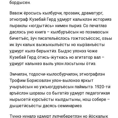
бордысен.
Вавож ёросысь кылбурчи, прозаик, драматург,
этнограф Кузебай Герд удмурт калыклэн историяз
пыраклы «югдытӥсь» нимен пыриз. Со печатлаз
даслэсь уно книга – кылбуръёсын но поэмаосын
бичетъёс, ӟуч писательёслэсь гожтосъёссэс, озьы
ик ӟуч калык выжыкылъёсты но кырӟанъёсты
удмурт кылэ берыктӥз. Быдэс улонэз ӵоже
Кузебай Герд ӧтись-ӝуткась но агитатор вал –
удмурт калыкез выль улон лэсьтыны ӧтиз.
Эмчилэн, тодосчи-кылосбурчилэн, этнографлэн
Трофим Борисовлэн улон-вылонэз яркыт
учыръёсын но ужъюгдуръёсын паймытэ. 1920-тӥ
аръёслэн шоразы со быгатӥз удмурт педагогикая
нырысетӥ курсъёсты кылдытыны, нош собере –
дышетӥсьёсты дасясь семинариез.
Туннэ нуналэ удмурт лулчеберетлэн но йӧскалык