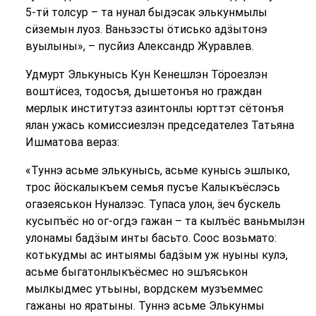
5-тӥ толсур – та нунал быдэсак элькунмылы
сӥземын луоз. Ваньзэсты ӧтисько адӟытонэ
вуылыны», – пусйиз Александр Журавлев.
Удмурт Элькунысь Кун Кенешлэн Тӧроезлэн
воштӥсез, тодосъя, дышетонъя но граждан
мерлык институтэз азинтонлы юрттэт сётонъя
ялан ужась комиссиезлэн председателез Татьяна
Ишматова вераз:
«Туннэ асьме элькунысь, асьме кунысь эшлыко,
трос йӧскалыкъем семья пусъе Калыкъёслэсь
огазеяськон Нуналзэс. Тупаса улон, ӟеч бускель
кусыпъёс но ог-огдэ гажан – та кылъёс ваньмылэн
улонамы бадӟым инты басьто. Соос возьмато:
котькудмы ас интыямы бадӟым уж нуыны кулэ,
асьме быгатонлыкъёсмес но эшъяськон
мылкыдмес утьыны, вордскем музъеммес
гажаны но яратыны. Туннэ асьме Элькунмы