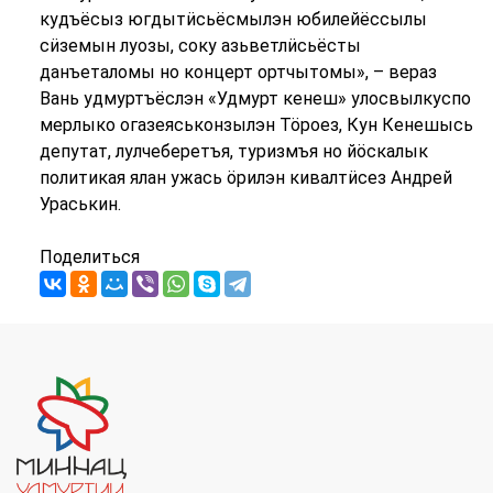
кудъёсыз югдытӥсьёсмылэн юбилейёссылы
сӥземын луозы, соку азьветлӥсьёсты
данъеталомы но концерт ортчытомы», – вераз
Вань удмуртъёслэн «Удмурт кенеш» улосвылкуспо
мерлыко огазеяськонзылэн Тӧроез, Кун Кенешысь
депутат, лулчеберетъя, туризмъя но йӧскалык
политикая ялан ужась ӧрилэн кивалтӥсез Андрей
Ураськин.
Поделиться