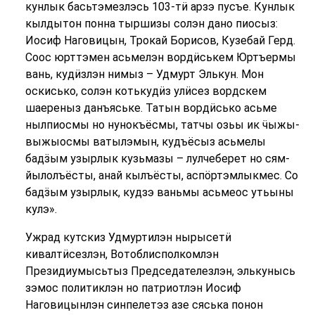
кунлык басьтэмезлэсь 103-тӥ арзэ пусъе. Кунлык
кылдытон понна тыршизы солэн дано пиосыз:
Иосиф Наговицын, Трокай Борисов, Кузебай Герд.
Соос юрттэмен асьмелэн вордӥськем Юртъермы
вань, кудӥзлэн нимыз – Удмурт Элькун. Мон
оскисько, солэн котькудӥз улӥсез вордскем
шаереныз данъяське. Татын вордӥсько асьме
нылпиосмы но нунокъёсмы, татчы озьы ик ӵыжы-
выжыосмы ватылэмын, кудъёсыз асьмелы
бадӟым узырлык кузьмазы – лулчеберет но сям-
йылолъёсты, анай кылъёсты, аспӧртэмлыкмес. Со
бадӟым узырлык, кудзэ ваньмы асьмеос утьыны
кулэ».
Ужрад кутскиз Удмуртилэн нырысетӥ
кивалтӥсезлэн, Вотоблисполкомлэн
Президиумысьтыз Председателезлэн, элькунысь
зэмос политиклэн но патриотлэн Иосиф
Наговицынлэн синпелетэз азе сяська понон