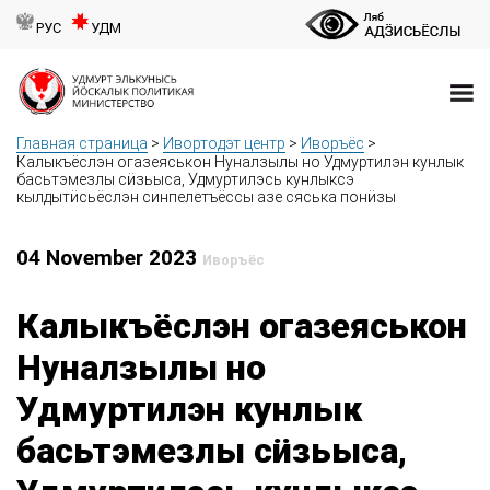
РУС
УДМ
Главная страница
>
Ивортодэт центр
>
Иворъёс
>
Калыкъёслэн огазеяськон Нуналзылы но Удмуртилэн кунлык
басьтэмезлы сӥзьыса, Удмуртилэсь кунлыксэ
кылдытӥсьёслэн синпелетъёссы азе сяська понӥзы
04 November 2023
Иворъёс
Калыкъёслэн огазеяськон
Нуналзылы но
Удмуртилэн кунлык
басьтэмезлы сӥзьыса,