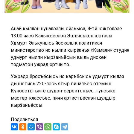
Анай кыллэн нуналэзлы сӥзьыса, 4-тӥ южтолэзе
13.00 часэ Калыкъёслэн Эшъяськон юртазы
Удмурт Элькунысь йӧскалык политикая
министерство но нылпи кырӟанъя «Камали» студия
удмурт нылпи кырӟанъёсын выль дискен
тодматон ужрад ортчыто.
Ужрадэ ёросъёсысь но каръёсысь удмурт кылэз
дышетӥсь 220-лэсь ятыр пиналъёс ӧтемын.
Куноосты витё шудон-серектонъёс, тунсыко
мастер-классъёс, пичи артистъёслэн шулдыр
кырӟанъёссы.
Поделиться