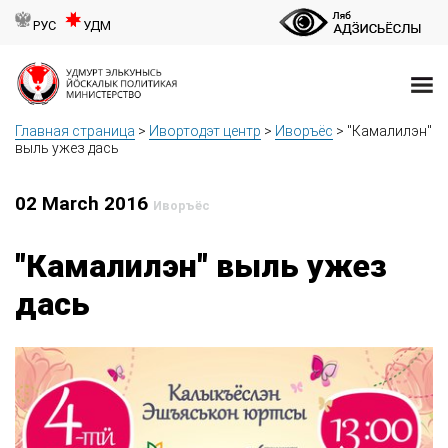
РУС
УДМ
Главная страница
>
Ивортодэт центр
>
Иворъёс
>
"Камалилэн"
выль ужез дась
02 March 2016
Иворъёс
"Камалилэн" выль ужез
дась