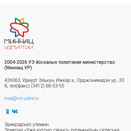
2004-2026 УЭ йöскалык политикая министерство
(Миннац УР)
426063, Удмурт Элькун, Ижкар к., Орджоникидзе ур., 33
б, тел(факс) (3412) 68-53-55
mail@mn.udmr.ru
Эрикрадъёс утемын.
Эрикрад «Уже кутоно сярысь тупанкылъя» сётӥське.