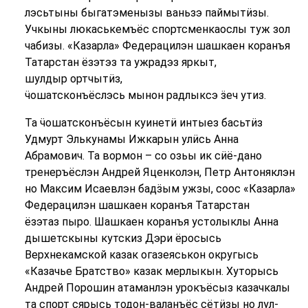
лэсьтыны быгатэменызы ваньзэ паймытӥзы.
Учкыны люкаськемъёс спортсменкаослы туж зол
чабизы. «Казарла» Федерацилэн шашкаен коранъя
Татарстан ёзэтэз та ужрадэз яркыт,
шулдыр ортчытӥз,
ӵошатсконъёслэсь мынон радлыксэ ӟеч утиз.
Та ӵошатсконъёсын куинетӥ интыез басьтӥз
Удмурт Элькунамы Ижкарын улӥсь Анна
Абрамович. Та вормон – со озьы ик сӥё-дано
тренеръёслэн Андрей Яценколэн, Петр Антоняклэн
но Максим Исаевлэн бадӟым ужзы, соос «Казарла»
Федерацилэн шашкаен коранъя Татарстан
ёзэтаз пыро. Шашкаен коранъя устолыклы Анна
дышетскыны кутскиз Дэри ёросысь
Верхнекамской казак огазеяськон округысь
«Казачье Братство» казак мерлыкын. Хуторысь
Андрей Порошин атаманлэн урокъёсыз казачкалы
та спорт сярысь тодон-валанъёс сётӥзы но лул-