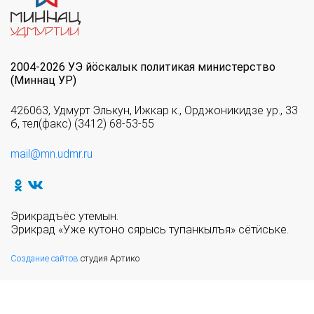
2004-2026 УЭ йöскалык политикая министерство
(Миннац УР)
426063, Удмурт Элькун, Ижкар к., Орджоникидзе ур., 33
б, тел(факс) (3412) 68-53-55
mail@mn.udmr.ru
Эрикрадъёс утемын.
Эрикрад «Уже кутоно сярысь тупанкылъя» сётӥське.
Создание сайтов
студия Артико