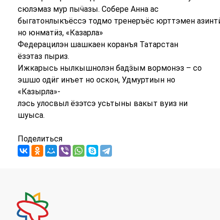
сюлэмаз мур пыӵазы. Собере Анна ас
быгатонлыкъёссэ тодмо тренеръёс юрттэмен азинт
но юнматӥз, «Казарла»
Федерацилэн шашкаен коранъя Татарстан
ёзэтаз пыриз.
Ижкарысь нылкышнолэн бадӟым вормонэз – со
эшшо одӥг инъет но оскон, Удмуртиын но
«Казырла»-
лэсь улосвыл ёзэтсэ усьтыны вакыт вуиз ни
шуыса.
Поделиться