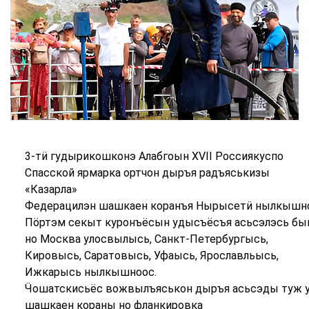
3-тӥ гудырикошконэ Алабгоын XVII Россиякуспо
Спасской ярмарка ортчон дыръя радъяськизы
«Казарла»
Федерацилэн шашкаен коранъя Нырысетӥ нылкышно
Пӧртэм секыт куронъёсын удысъёсъя асьсэлэсь б
но Москва улосвылысь, Санкт-Петербургысь,
Кировысь, Саратовысь, Уфаысь, Ярославльысь,
Ижкарысь нылкышноос.
Ӵошатскисьёс вожвылъяськон дыръя асьсэды туж у
шашкаен кораны но фланкировка