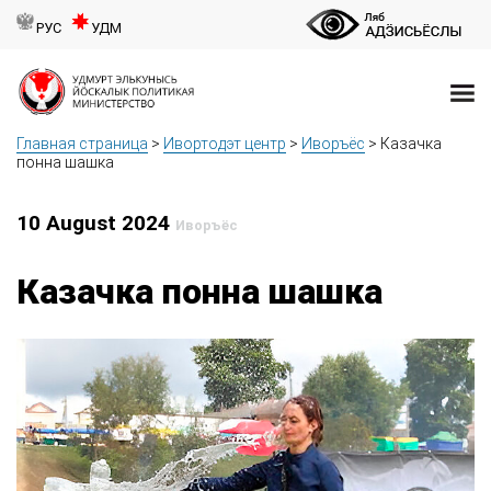
РУС
УДМ
Главная страница
>
Ивортодэт центр
>
Иворъёс
>
Казачка
понна шашка
10 August 2024
Иворъёс
Казачка понна шашка