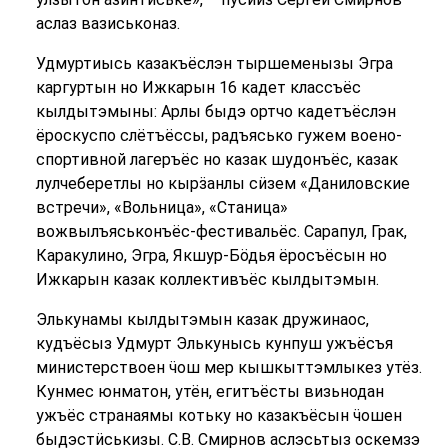
аслаз вазиськоназ.
Удмуртиысь казакъёслэн тыршеменызы Эгра
каргуртын но Ижкарын 16 кадет классъёс
кылдытэмыны: Арлы быдэ ортчо кадетъёслэн
ёроскуспо слётъёссы, радъясько гужем воено-
спортивной лагеръёс но казак шудонъёс, казак
лулчеберетлы но кырӟанлы сӥзем «Даниловские
встречи», «Вольница», «Станица»
вожвылъяськонъёс-фестивальёс. Сарапул, Грак,
Каракулино, Эгра, Якшур-Бӧдья ёросъёсын но
Ижкарын казак коллективъёс кылдытэмын.
Элькунамы кылдытэмын казак дружинаос,
кудъёсыз Удмурт Элькунысь кунпуш ужъёсъя
министерствоен ӵош мер кышкыттэмлыкез утёз.
Кунмес юнматон, утён, егитъёсты визьнодан
ужъёс странаямы котьку но казакъёсын ӵошен
быдэстӥськизы. С.В. Смирнов аслэсьтыз оскемзэ