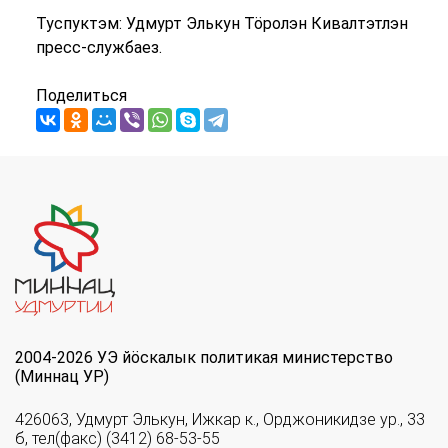
Туспуктэм: Удмурт Элькун Тӧролэн Кивалтэтлэн
пресс-службаез.
Поделиться
2004-2026 УЭ йöскалык политикая министерство
(Миннац УР)
426063, Удмурт Элькун, Ижкар к., Орджоникидзе ур., 33
б, тел(факс) (3412) 68-53-55