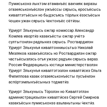
Пумиськонэ лыктэм атаманъёс вакчияк веразы
огазеяськонъёслэн ужъёссы сярысь, еросъёсысь
кивалтэтъёсын но быдэсъясь тӧрлык ёзэсъёсын
ӵошен ужан сярысь ӵектонъёс сётӥзы.
Удмурт Элькунысь ожгар комиссар Александр
Комлев ивортӥз казакъёсты ожгар учётэ
султытонлэн радлыкез сярысь. Росгвардилэн
Удмурт Элькунъя кивалтонниысьтыз Николай
Мезляков казакъёслэсь но Росгвардилэн ожгар
частьёсызлэсь огъя ужзэс радъян сярысь вераз.
Россия Федерациысь юстици министерстволэн
Удмурт Элькунъя кивалтэтэзлэн кивалтӥсез Ольга
Филиппова казак огазеяськонъёсты пусъёнлэн
аспӧртэмлыкъёсыныз тодматӥз.
Удмурт Элькунысь Тӧролэн но Кивалтэтлэн
администрацизылэн кивалтӥсез Сергей Смирнов
казакъёсын пумиськонэз азьланьтыны ӵектӥз.