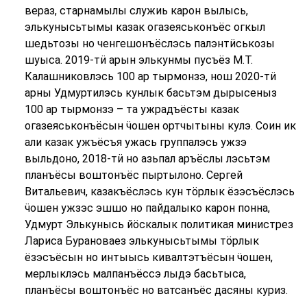
вераз, старнамылы служиь карон вылысь,
элькунысьтымы казак огазеяськонъёс огкыл
шедьтозы но ченгешонъёслэсь палэнтӥськозы
шуыса. 2019-тӥ арын элькунмы пусъёз М.Т.
Калашниковлэсь 100 ар тырмонзэ, нош 2020-тӥ
арны Удмуртилэсь кунлык басьтэм дырысеныз
100 ар тырмонзэ – та ужрадъёсты казак
огазеяськонъёсын ӵошен ортчытыны кулэ. Соин ик
али казак ужъёсъя ужась группалэсь ужзэ
выльдоно, 2018-тӥ но азьпал аръёслы лэсьтэм
планъёсы воштонъёс пыртылоно. Сергей
Витальевич, казакъёслэсь кун тӧрлык ёзэсъёслэсь
ӵошен ужзэс эшшо но пайдалыко карон понна,
Удмурт Элькунысь йӧскалык политикая министрез
Лариса Бурановаез элькунысьтымы тӧрлык
ёзэсъёсын но интыысь кивалтэтъёсын ӵошен,
мерлыклэсь малпанъёссэ лыдэ басьтыса,
планъёсы воштонъёс но ватсанъёс дасяны куриз.