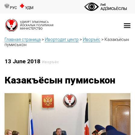
РУС
УДМ
Главная страница
>
Ивортодэт центр
>
Иворъёс
>
Казакъёсын
пумиськон
13 June 2018
Иворъёс
Казакъёсын пумиськон