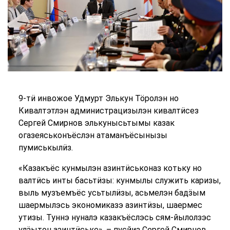
9-тӥ инвожое Удмурт Элькун Тӧролэн но
Кивалтэтлэн администрацизылэн кивалтӥсез
Сергей Смирнов элькунысьтымы казак
огазеяськонъёслэн атаманъёсынызы
пумиськылӥз.
«Казакъёс кунмылэн азинтӥськоназ котьку но
валтӥсь инты басьтӥзы: кунмылы служить каризы,
выль музъемъёс усьтылӥзы, асьмелэн бадӟым
шаермылэсь экономиказэ азинтӥзы, шаермес
утизы. Туннэ нуналэ казакъёслэсь сям-йылолзэс
улӟытон азинтӥське», – пусйиз Сергей Смирнов