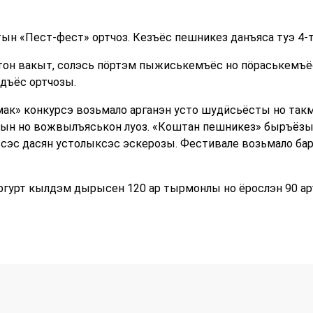
тын «Пест-фест» ортчоз. Кезъёс пешникез данъяса туэ 4-
тон вакыт, солэсь пӧртэм пыжиськемъёс но пӧраськемъёс
дъёс ортчозы.
мак» конкурсэ возьмало арганэн усто шудӥсьёсты но так
ын но вожвылъяськон луоз. «Коштан пешникез» быръёзы.
эс дасян устолыксэс эскерозы. Фестивале возьмало бар
ргурт кылдэм дырысен 120 ар тырмонлы но ёрослэн 90 а