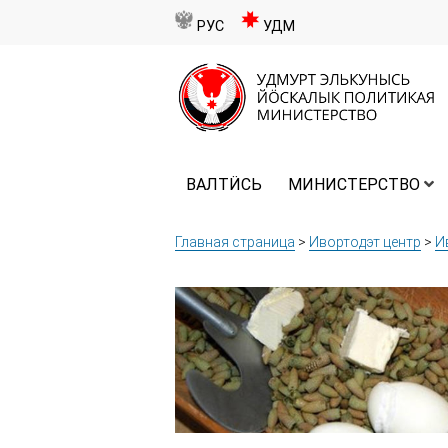
РУС
УДМ
ВАЛТӤСЬ
МИНИСТЕРСТВО
Главная страница
>
Ивортодэт центр
>
И