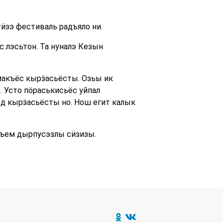
тӥзэ фестиваль радъяло ни.
 лэсьтон. Та нуналэ Кезын
макъёс кырӟасьёсты. Озьы ик
 Усто пӧраськисьёс уйпал
д кырӟасьёсты но. Нош егит калык
ръем дырпусэзлы сӥзизы.