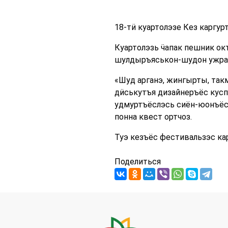
18-тӥ куартолэзе Кез каргур
Куартолэзь ӵапак пешник ок
шулдыръяськон-шудон ужра
«Шуд арганэ, жингырты, так
дӥськутъя дизайнеръёс кусп
удмуртъёслэсь сиён-юонъёсс
понна квест ортчоз.
Туэ кезъёс фестивальзэс ка
Поделиться