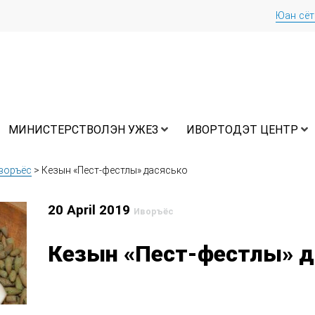
Юан сё
МИНИСТЕРСТВОЛЭН УЖЕЗ
ИВОРТОДЭТ ЦЕНТР
воръёс
>
Кезын «Пест-фестлы» дасясько
20 April 2019
Иворъёс
Кезын «Пест-фестлы» д