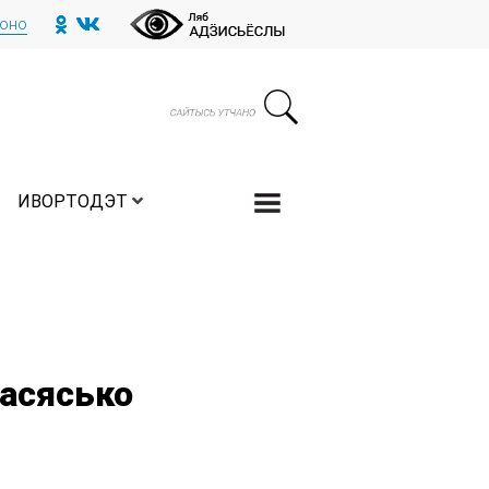
тоно
ИВОРТОДЭТ
асясько