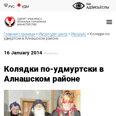
РУС
УДМ
Главная страница
>
Ивортодэт центр
>
Иворъёс
>
Колядки по-
удмуртски в Алнашском районе
16 January 2014
Иворъёс
Колядки по-удмуртски в
Алнашском районе