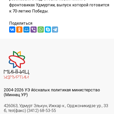
фронтовиках Удмуртии, выпуск которой готовится
к 70-летию Победы.
Поделиться
2004-2026 УЭ йöскалык политикая министерство
(Миннац УР)
426063, Удмурт Элькун, Ижкар к., Орджоникидзе ур., 33
б, тел(факс) (3412) 68-53-55